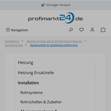
Zum Hauptinhalt springen
Günstiger Versand
Du hast 0 Produkt
Navigation
Installation
Absperrarmaturen & Sicherheitsarmaturen
Sanitärventile
Spülenventil & Spülendurchführung
Heizung
Heizung Ersatzteile
Installation
Rohrsysteme
Rohrschellen & Zubehör