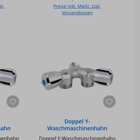
omt
x DN 20 (3/4) AG - Inkl
gl.
Preise inkl. MwSt. zzgl.
Schlauchverschraubung DN 20
Versandkosten
(3/4)
b
In den Warenkorb
Doppel Y-
hahn
Waschmaschinenhahn
r.,
verchr.,sandgestr., 2
nenhahn
Doppel Y-Waschmaschinenhahn