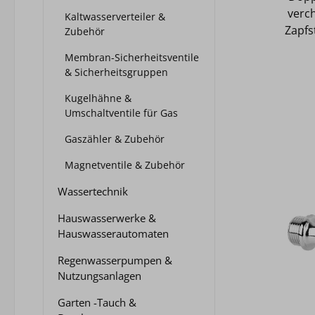
verch
Kaltwasserverteiler &
Zap
Zapfs
Zubehör
(1/2
Membran-Sicherheitsventile
2
& Sicherheitsgruppen
Kugelhähne &
Umschaltventile für Gas
Gaszähler & Zubehör
Magnetventile & Zubehör
Wassertechnik
Hauswasserwerke &
Hauswasserautomaten
Regenwasserpumpen &
Nutzungsanlagen
Garten -Tauch &