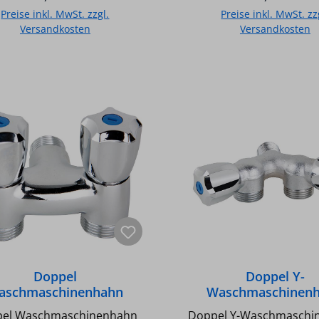
(3/4) AG - Verchromt
(3/4) AG - Verchr
Preise inkl. MwSt. zzgl.
Preise inkl. MwSt. zz
Versandkosten
Versandkosten
In den Warenkorb
In den Warenkor
Doppel
Doppel Y-
aschmaschinenhahn
Waschmaschinen
verchromt,
verchr. sandgest
el Waschmaschinenhahn
Doppel Y-Waschmaschi