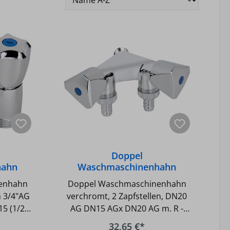
Doppel
hahn
Waschmaschinenhahn
tellen
verchromt, 2 Zapfstellen,
enhahn
Doppel Waschmaschinenhahn
3/4"AG
DN20 AG DN15 AGx DN20
n 3/4"AG
verchromt, 2 Zapfstellen, DN20
AG m.R
15 (1/2)
AG DN15 AGx DN20 AG m. R -
 DN 20
DN 15 (1/2) AG x DN 20 (3/4) AG
32,65 €*