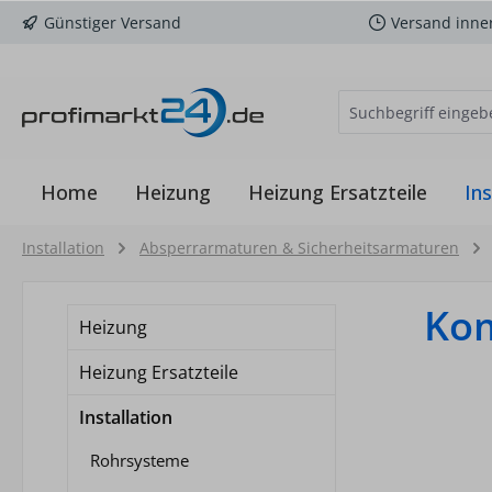
Günstiger Versand
Versand inne
m Hauptinhalt springen
Zur Suche springen
Zur Hauptnavigation springen
Home
Heizung
Heizung Ersatzteile
Ins
Installation
Absperrarmaturen & Sicherheitsarmaturen
Kom
Heizung
Heizung Ersatzteile
Installation
Rohrsysteme