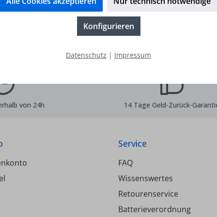
Alle Cookies akzeptieren
Nur technisch notwendige
Konfigurieren
Datenschutz
|
Impressum
erhalb von 24h
14 Tage Geld-Zurück-Garanti
o
Service
enkonto
FAQ
el
Wissenswertes
Retourenservice
Batterieverordnung