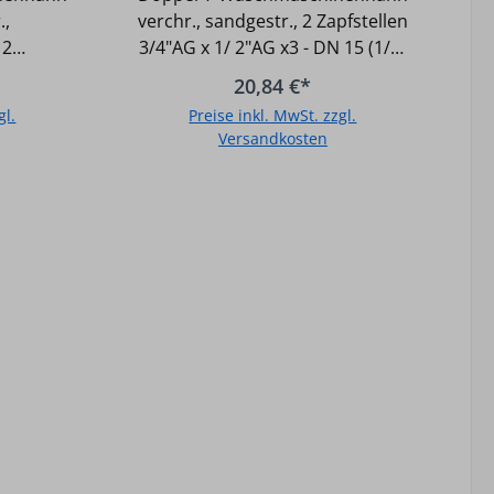
G 2
Zapfstellen 3/4"AG x 1/2"AG
.,
verchr., sandgestr., 2 Zapfstellen
x3
 2
3/4"AG x 1/ 2"AG x3 - DN 15 (1/2)
/2) AG x
AG x DN 20 (3/4) AG x DN 20
20,84 €*
3/4) AG -
(3/4) AG - Verchromt
gl.
Preise inkl. MwSt. zzgl.
rahlt
sandgestrahlt
Versandkosten
b
In den Warenkorb