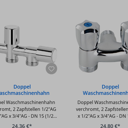
Doppel
Doppel
aschmaschinenhahn
Waschmaschinen
chromt, 2 Zapfstellen
verchromt, 2 Zapfs
el Waschmaschinenhahn
Doppel Waschmaschin
"AG x 3/4"AG x 3/4"AG
3/4"AG x 1/2"AG x 
romt, 2 Zapfstellen 1/2"AG
verchromt, 2 Zapfstelle
"AG x 3/4"AG - DN 15 (1/2)
x 1/2"AG x 3/4"AG - DN 
x DN 20 (3/4) AG x DN 20
AG x DN 20 (3/4) AG x
24,36 €*
24,80 €*