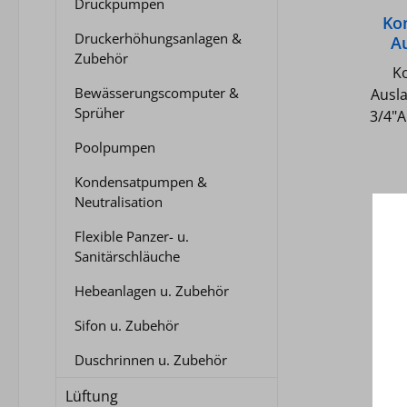
Druckpumpen
Ko
Druckerhöhungsanlagen &
Au
Zubehör
1/2"
K
Bewässerungscomputer &
Ausla
Sprüher
3/4"A
AG x 
Poolpumpen
Kondensatpumpen &
Neutralisation
Flexible Panzer- u.
Sanitärschläuche
Hebeanlagen u. Zubehör
Sifon u. Zubehör
Duschrinnen u. Zubehör
Lüftung