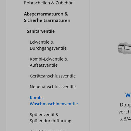
Rohrschellen & Zubehör
Absperrarmaturen &
Sicherheitsarmaturen
Sanitärventile
Eckventile &
Durchgangsventile
Kombi-Eckventile &
Aufsatzventile
Geräteanschlussventile
Nebenanschlussventile
W
Kombi-
ver
Waschmaschinenventile
Dopp
1/2
verch
Spülenventil &
x 3/4
Spülendurchführung
AG 