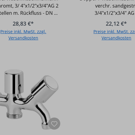
3/4"x1/2"x3/4"AG 2
3/4"x1/2"x3/4" A
romt, 3/ 4"x1/2"x3/4"AG 2
verchr. sandgestr
fstellen m. Rückfluss
Zapfstellenm
tellen m. Rückfluss - DN 15
3/4"x1/2"x3/4" AG
) AG x DN 20 (3/4) AG x DN
Zapfstellenm - DN 15 (1
28,83 €*
22,12 €*
0 (3/4) AG - Verchromt
DN 20 (3/4) AG x DN 20 (
Preise inkl. MwSt. zzgl.
Preise inkl. MwSt. zz
Verchromt sandgest
Versandkosten
Versandkosten
In den Warenkorb
In den Warenkor