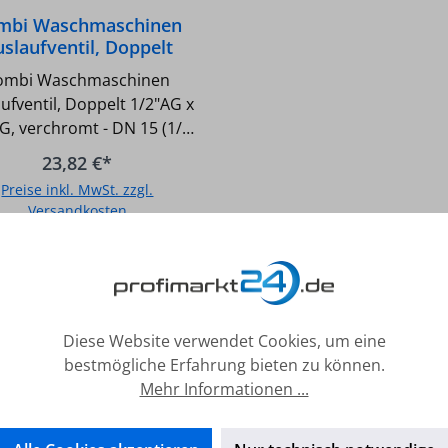
mbi Waschmaschinen
slaufventil, Doppelt
AG x 3/4"AG, verchromt
ombi Waschmaschinen
ufventil, Doppelt 1/2"AG x
G, verchromt - DN 15 (1/2)
DN 20 (3/4) AG - Verchromt
23,82 €*
- Ohne Strahlregler
Preise inkl. MwSt. zzgl.
Versandkosten
In den Warenkorb
Diese Website verwendet Cookies, um eine
bestmögliche Erfahrung bieten zu können.
Mehr Informationen ...