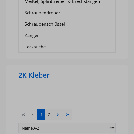
Meißel, Splinttreiber & Brechstangen
Schraubendreher
Schraubenschlüssel
Zangen
Lecksuche
2K Kleber
Seite
Seite
1
2