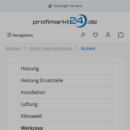
Zum Hauptinhalt springen
Günstiger Versand
Du hast 0 Produkt
Navigation
Werkzeug
Dichten, Kleben & Schäumen
2K Kleber
Heizung
Heizung Ersatzteile
Installation
Lüftung
Klimawelt
Werkzeug