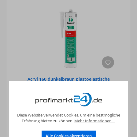
Acryl 160 dunkelbraun plastoelastische
Fugendichtmasse 310ml
4,55 €*
Preise inkl. MwSt. zzgl. Versandkosten
In den Warenkorb
Diese Website verwendet Cookies, um eine bestmögliche
Erfahrung bieten zu können.
Mehr Informationen ...
Alle Cookies akzeptieren