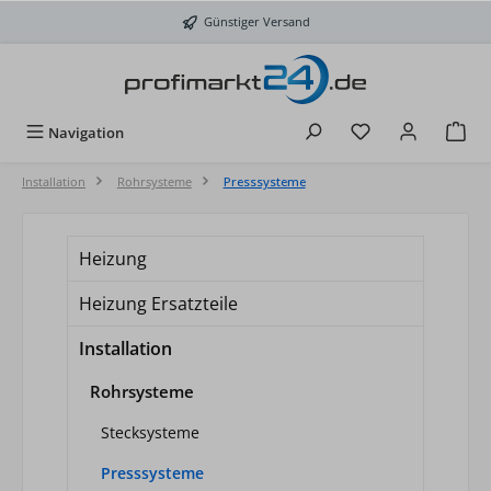
Zum Hauptinhalt springen
Günstiger Versand
Du hast 0 Produkt
Navigation
Installation
Rohrsysteme
Presssysteme
Heizung
Heizung Ersatzteile
Installation
Rohrsysteme
Stecksysteme
Presssysteme