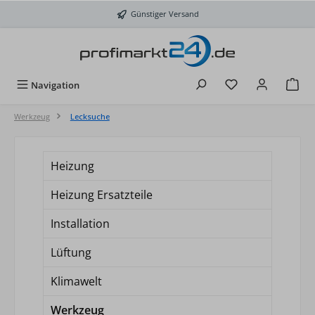
Zum Hauptinhalt springen
Günstiger Versand
Du hast 0 Produkt
Navigation
Werkzeug
Lecksuche
Heizung
Heizung Ersatzteile
Installation
Lüftung
Klimawelt
Werkzeug