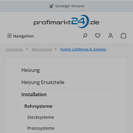
Zum Hauptinhalt springen
Günstiger Versand
Du hast 0 Produkt
Navigation
Installation
Rohrsysteme
Kupfer Lötfittinge & Zubehör
Heizung
Heizung Ersatzteile
Installation
Rohrsysteme
Stecksysteme
Presssysteme