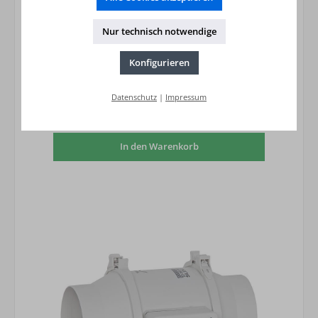
Nur technisch notwendige
Konfigurieren
Elektro-Heizregister Typ MBE-250/60T
Zweiphasen Wechselstrom 400V/50 HZ
459,23 €*
Datenschutz
|
Impressum
Preise inkl. MwSt. zzgl. Versandkosten
In den Warenkorb