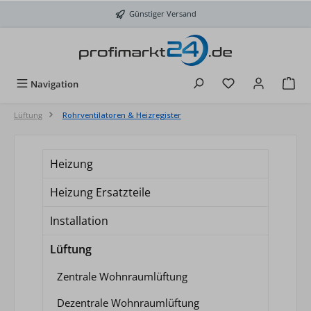
Zum Hauptinhalt springen
Günstiger Versand
Du hast 0 Produkt
Navigation
Lüftung
Rohrventilatoren & Heizregister
Heizung
Heizung Ersatzteile
Installation
Lüftung
Zentrale Wohnraumlüftung
Dezentrale Wohnraumlüftung