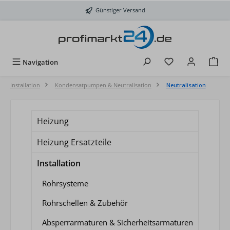
Zum Hauptinhalt springen
Günstiger Versand
Du hast 0 Produkt
Navigation
Installation
Kondensatpumpen & Neutralisation
Neutralisation
Heizung
Heizung Ersatzteile
Installation
Rohrsysteme
Rohrschellen & Zubehör
Absperrarmaturen & Sicherheitsarmaturen