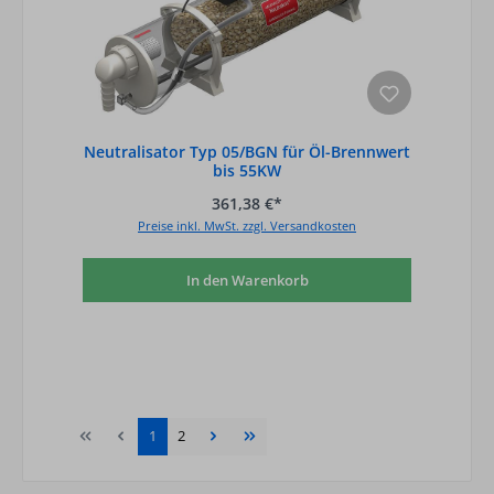
Neutralisator Typ 05/BGN für Öl-Brennwert
bis 55KW
361,38 €*
Preise inkl. MwSt. zzgl. Versandkosten
In den Warenkorb
Seite
Seite
1
2