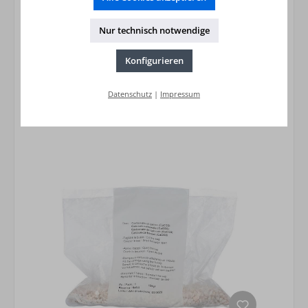
Neutralisation RNA Aktiv SE 100 mit
Aktivkohle bis 100 kw
Nur technisch notwendige
125,56 €*
Preise inkl. MwSt. zzgl. Versandkosten
Konfigurieren
In den Warenkorb
Datenschutz
|
Impressum