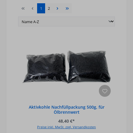
Seite
Seite
1
2
Aktivkohle Nachfüllpackung 500g, für
Ölbrennwert
48,40 €*
Preise inkl. MwSt. zzgl. Versandkosten