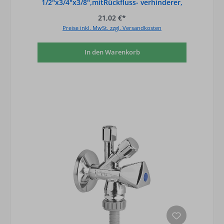
1/2"x3/4"x3/8",mitRückfluss- verhinderer,
verchromt
21,02 €*
Preise inkl. MwSt. zzgl. Versandkosten
In den Warenkorb