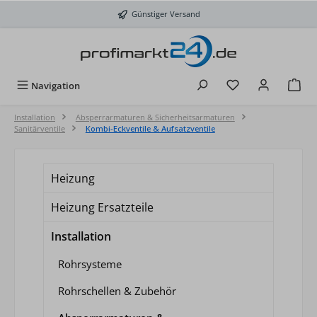
Zum Hauptinhalt springen
Günstiger Versand
Du hast 0 Produkt
Navigation
Installation
Absperrarmaturen & Sicherheitsarmaturen
Sanitärventile
Kombi-Eckventile & Aufsatzventile
Heizung
Heizung Ersatzteile
Installation
Rohrsysteme
Rohrschellen & Zubehör