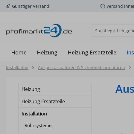
Günstiger Versand
Versand inne
m Hauptinhalt springen
Zur Suche springen
Zur Hauptnavigation springen
Home
Heizung
Heizung Ersatzteile
Ins
Installation
Absperrarmaturen & Sicherheitsarmaturen
Aus
Heizung
Heizung Ersatzteile
Installation
Rohrsysteme