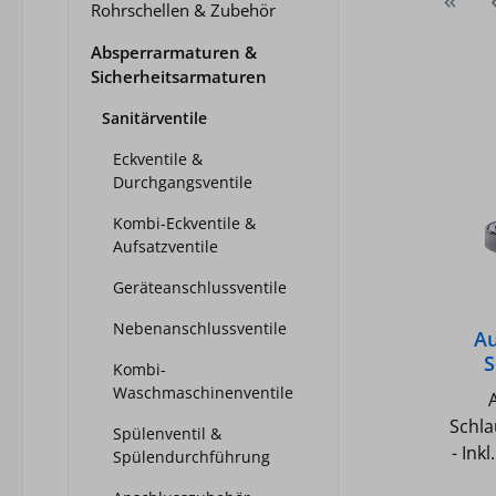
Rohrschellen & Zubehör
Absperrarmaturen &
Sicherheitsarmaturen
Sanitärventile
Eckventile &
Durchgangsventile
Kombi-Eckventile &
Aufsatzventile
Geräteanschlussventile
Nebenanschlussventile
Au
S
Kombi-
Waschmaschinenventile
Schla
Spülenventil &
- Ink
Spülendurchführung
Poli