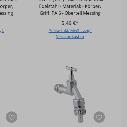
Körper,
Edelstahl - Material: - Körper,
Messing
Griff: PA 6 - Oberteil Messing
5,49 €*
gl.
Preise inkl. MwSt. zzgl.
Versandkosten
b
In den Warenkorb