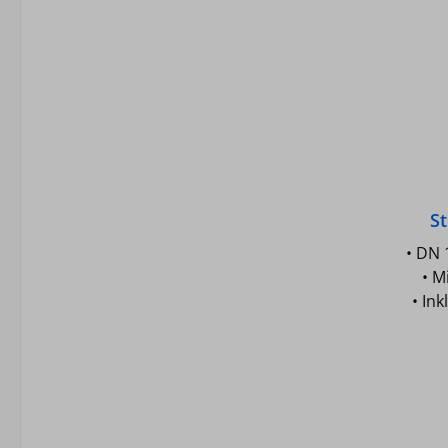
St
DN1
• DN 
• M
• In