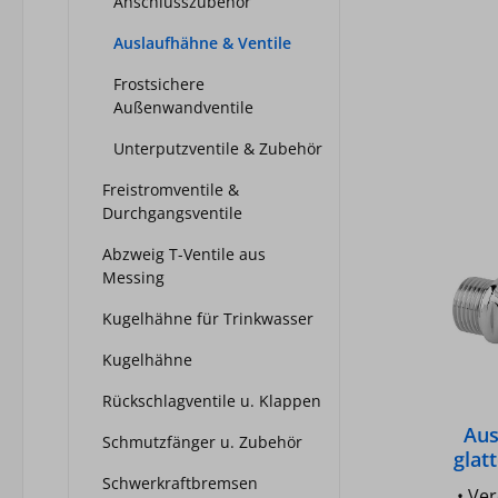
Anschlusszubehör
80 
Auslaufhähne & Ventile
Frostsichere
Außenwandventile
Unterputzventile & Zubehör
Freistromventile &
Durchgangsventile
Abzweig T-Ventile aus
Messing
Kugelhähne für Trinkwasser
Kugelhähne
Rückschlagventile u. Klappen
Aus
Schmutzfänger u. Zubehör
glat
Schwerkraftbremsen
• Verchromt