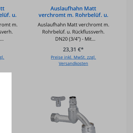
tt
Auslaufhahn Matt
lüf. u.
verchromt m. Rohrbelüf. u.
 (1/2")
Rückflussverh. DN20 (3/4")
hromt m.
Auslaufhahn Matt verchromt m.
Rohrbelüf. u. Rückflussverh.
DN20 (3/4") - Mit
r und
Rückflussverhinderer und
23,31 €*
t
Rohrbelüfter - Mit
gl.
Preise inkl. MwSt. zzgl.
 -
Schlauchanschluss -
Versandkosten
5/1 -
Prüfzeichen PA-IX 985/1 -
 Matt
Ausladung : 105 mm - Matt
b
In den Warenkorb
verchromt