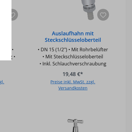
it
Auslaufhahn mit
teil
Steckschlüsseloberteil
DN15(1/2") MS-
rteil •
• DN 15 (1/2") • Mit Rohrbelüfter
t
mattverchromt und
ubung •
• Mit Steckschlüsseloberteil
Rohrbelüfter
• Inkl. Schlauchverschraubung
19,48 €*
gl.
Preise inkl. MwSt. zzgl.
Versandkosten
b
In den Warenkorb