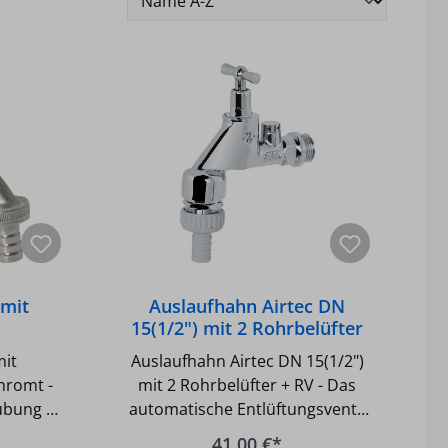
 mit
Auslaufhahn Airtec DN
15(1/2") mit 2 Rohrbelüfter
t
+ RV
mit
Auslaufhahn Airtec DN 15(1/2")
hromt -
mit 2 Rohrbelüfter + RV - Das
ubung -
automatische Entlüftungsventil
dung: 85
ist vor dem
41,00 €*