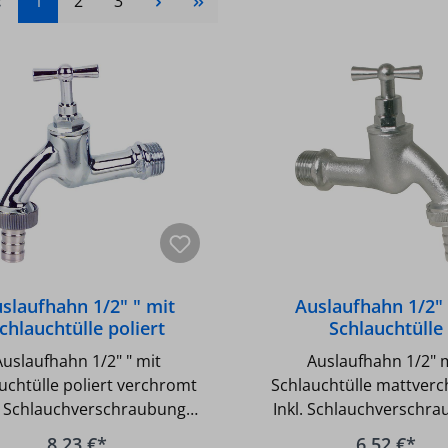
Seite
Seite
Seite
1
2
3
slaufhahn 1/2" " mit
Auslaufhahn 1/2"
chlauchtülle poliert
Schlauchtülle
verchromt
mattverchrom
Auslaufhahn 1/2" " mit
Auslaufhahn 1/2" 
uchtülle poliert verchromt
Schlauchtülle mattverc
l. Schlauchverschraubung -
Inkl. Schlauchverschra
ert verchromt - Ausladung:
Matt verchromt - Ausla
8,23 €*
6,52 €*