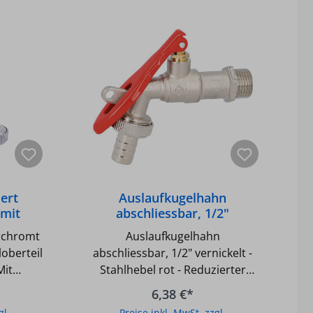
ert
Auslaufkugelhahn
 mit
abschliessbar, 1/2"
eil und
vernickelt
erchromt
Auslaufkugelhahn
loberteil
abschliessbar, 1/2" vernickelt -
Mit
Stahlhebel rot - Reduzierter
- Inkl.
Durchgang - Pressmessing
6,38 €*
ung -
vernickelt - Schlossbohrung-d: 7
gl.
Preise inkl. MwSt. zzgl.