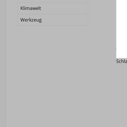
Klimawelt
Werkzeug
v
Ausl
3/4
Schl
verc