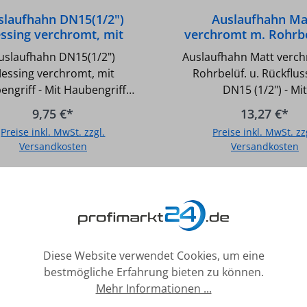
slaufhahn DN15(1/2")
Auslaufhahn Ma
ssing verchromt, mit
verchromt m. Rohrbe
Haubengriff
Rückflussverh. DN15
uslaufhahn DN15(1/2")
Auslaufhahn Matt verc
essing verchromt, mit
Rohrbelüf. u. Rückflussverh.
ngriff - Mit Haubengriff -
DN15 (1/2") - Mit
. Schlauchverschraubung -
Rückflussverhindere
9,75 €*
13,27 €*
ladung: 80 mm - Messing
Rohrbelüfter - Mi
Preise inkl. MwSt. zzgl.
Preise inkl. MwSt. zz
verchromt
Schlauchanschluss
Versandkosten
Versandkosten
Prüfzeichen PA-IX 98
Ausladung : 105 mm -
In den Warenkorb
In den Warenkor
verchromt
Diese Website verwendet Cookies, um eine
bestmögliche Erfahrung bieten zu können.
Mehr Informationen ...