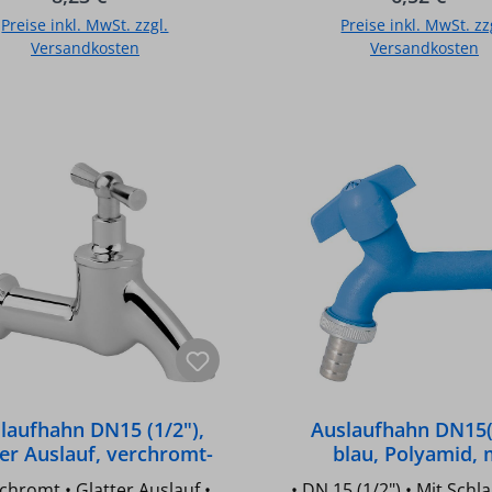
mm, - Inkl. Schlauchtülle
mm, - Inkl. Schlauch
Preise inkl. MwSt. zzgl.
Preise inkl. MwSt. zz
Versandkosten
Versandkosten
In den Warenkorb
In den Warenkor
laufhahn DN15 (1/2"),
Auslaufhahn DN15(
ter Auslauf, verchromt-
blau, Polyamid, 
poliert
Messingobertei
 • Glatter Auslauf •
• DN 15 (1/2") • Mit Schl