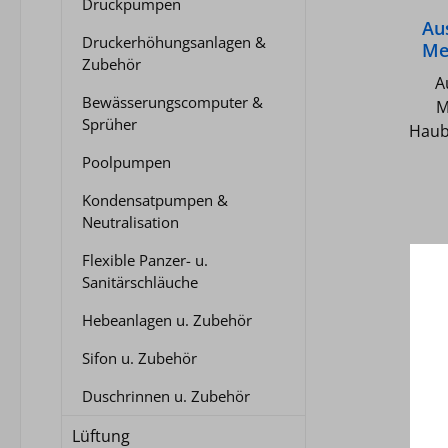
Druckpumpen
Au
Druckerhöhungsanlagen &
Me
Zubehör
A
Bewässerungscomputer &
M
Sprüher
Haube
Inkl
Poolpumpen
Aus
Kondensatpumpen &
Neutralisation
Flexible Panzer- u.
Sanitärschläuche
Hebeanlagen u. Zubehör
Sifon u. Zubehör
Duschrinnen u. Zubehör
Lüftung