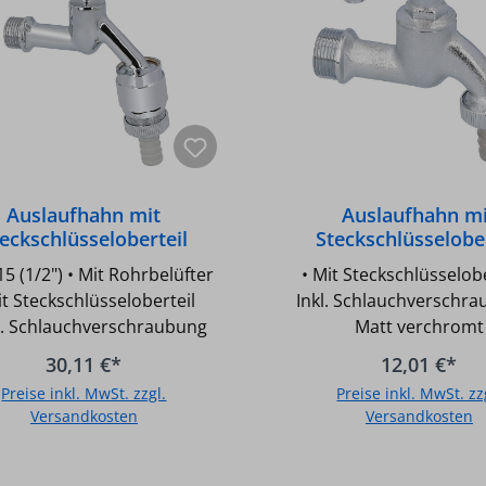
Auslaufhahn mit
Auslaufhahn m
eckschlüsseloberteil
Steckschlüsselober
5(1/2") MS-verchromt
DN20(3/4") MS-
15 (1/2") • Mit Rohrbelüfter
• Mit Steckschlüsselobe
und Rohrbelüfter
mattverchrom
it Steckschlüsseloberteil
Inkl. Schlauchverschra
kl. Schlauchverschraubung
Matt verchromt
30,11 €*
12,01 €*
Preise inkl. MwSt. zzgl.
Preise inkl. MwSt. zz
Versandkosten
Versandkosten
In den Warenkorb
In den Warenkor