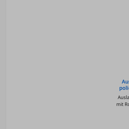
Au
pol
Ausl
mit R