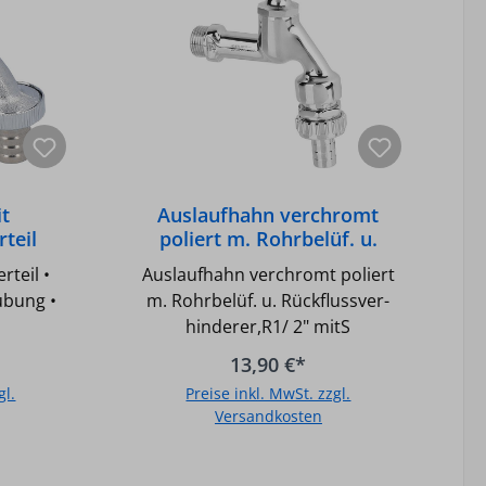
it
Auslaufhahn verchromt
teil
poliert m. Rohrbelüf. u.
Rückflussver-
rteil •
Auslaufhahn verchromt poliert
t
hinderer,R1/2" mitS
ubung •
m. Rohrbelüf. u. Rückflussver-
hinderer,R1/ 2" mitS
13,90 €*
gl.
Preise inkl. MwSt. zzgl.
Versandkosten
b
In den Warenkorb