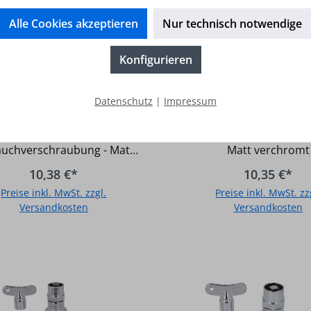
Alle Cookies akzeptieren
Nur technisch notwendige
Konfigurieren
Auslaufhahn matt
Auslaufhahn m
erchromt R 3/4" mit
Steckschlüsselober
Datenschutz
|
Impressum
Schlauchtülle
DN15(1/2") MS-
aufhahn matt verchromt R
• Mit Steckschlüsselobe
mattverchrom
" mit Schlauchtülle - Inkl.
Inkl. Schlauchverschra
auchverschraubung - Matt
Matt verchromt
hromt - Ausladung: 85 mm
10,38 €*
10,35 €*
Preise inkl. MwSt. zzgl.
Preise inkl. MwSt. zz
Versandkosten
Versandkosten
In den Warenkorb
In den Warenkor