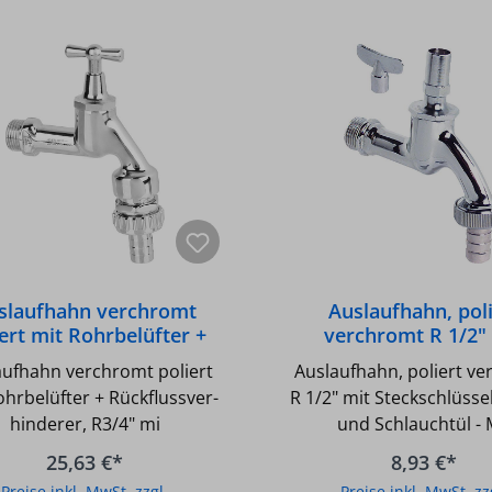
slaufhahn verchromt
Auslaufhahn, poli
iert mit Rohrbelüfter +
verchromt R 1/2"
Rückflussver-
Steckschlüsselobert
aufhahn verchromt poliert
Auslaufhahn, poliert v
hinderer,R3/4" mi
Schlauchtül
ohrbelüfter + Rückflussver-
R 1/2" mit Steckschlüsse
hinderer, R3/4" mi
und Schlauchtül - 
Steckschlüsseloberteil 
25,63 €*
8,93 €*
Schlauchverschraub
Preise inkl. MwSt. zzgl.
Preise inkl. MwSt. zz