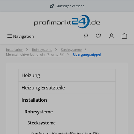
Zum Hauptinhalt springen
Günstiger Versand
Du hast 0 Produkt
Navigation
Installation
Rohrsysteme
Stecksysteme
Mehrschichtverbundrohr (Pronto Fit)
Übergangsnippel
Heizung
Heizung Ersatzteile
Installation
Rohrsysteme
Stecksysteme
Kupfer- u. Kunststoffrohr (Itap-Fit)