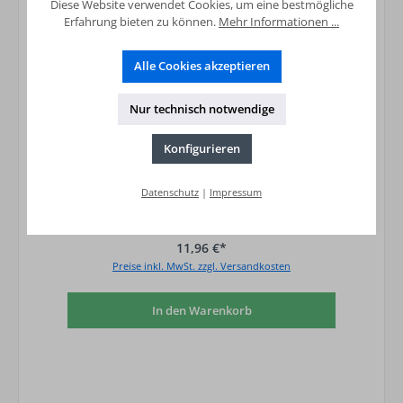
Diese Website verwendet Cookies, um eine bestmögliche
Erfahrung bieten zu können.
Mehr Informationen ...
Alle Cookies akzeptieren
Nur technisch notwendige
Konfigurieren
Datenschutz
|
Impressum
Steckfitting Wandwinkel IG 90° 16x2 - 1/2"
H=52 mm
11,96 €*
Preise inkl. MwSt. zzgl. Versandkosten
In den Warenkorb