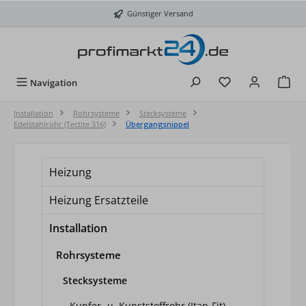
Zum Hauptinhalt springen
Günstiger Versand
Du hast 0 Produkt
Navigation
Installation
Rohrsysteme
Stecksysteme
Edelstahlrohr (Tectite 316)
Übergangsnippel
Heizung
Heizung Ersatzteile
Installation
Rohrsysteme
Stecksysteme
Kupfer- u. Kunststoffrohr (Itap-Fit)