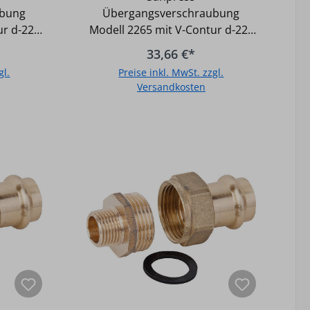
22x R-3/4 AG
ubung
Übergangsverschraubung
ur d-22x
Modell 2265 mit V-Contur d-22x
Sanitär-
R-3/4 AG - Ein System für
33,66 €*
- Gemäß
Sanitär- und Heizungsanlagen -
gl.
Preise inkl. MwSt. zzgl.
nkwasser
Gemäß UBA-Positivliste für
Versandkosten
ndicht -
Trinkwasser geeignet -
uit) -
Unverpresst undicht - SC-
b
In den Warenkorb
s
Kontur (safety circuit) -
ng aus
Fittingkörper aus
z) -
Kupfer/Rotguss - O-Ring aus
- und
EPDM (Farbe schwarz) -
Temperatur bei Warm- und
mperatur
Kaltwasser max.: 110GradC /
en max.:
Druck max.: 16 bar - Temperatur
6 bar, -
bei Heizungsinstallationen max.:
100GradC / Druck max.: 16 bar, -
Flachdichtend