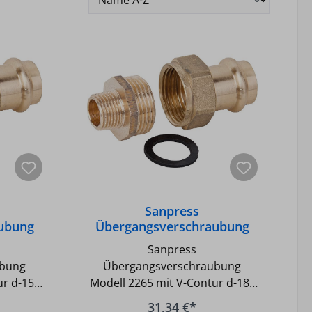
Sanpress
ubung
Übergangsverschraubung
ntur d-
Modell 2265 mit V-Contur d-
Sanpress
18x R-1/2 AG
ubung
Übergangsverschraubung
ur d-15x
Modell 2265 mit V-Contur d-18x
, - Ein
R-1/2 AG - Ein System für
31,34 €*