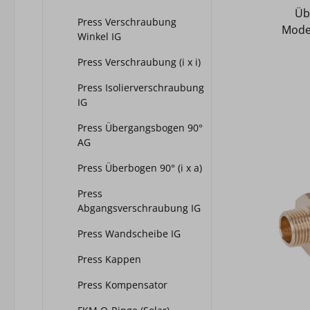
Üb
Press Verschraubung
Model
Winkel IG
R-3/
Press Verschraubung (i x i)
S
Heiz
Press Isolierverschraubung
Pos
IG
geeig
Press Übergangsbogen 90°
SC
AG
Kup
Press Überbogen 90° (i x a)
E
Press
Tem
Abgangsverschraubung IG
Kaltwa
Druck
Press Wandscheibe IG
bei H
Press Kappen
100G
Press Kompensator