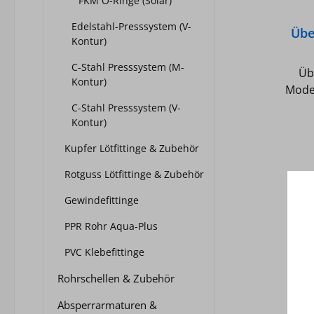
FKM O-Ringe (Solar)
Edelstahl-Presssystem (V-
Übe
Kontur)
Mode
C-Stahl Presssystem (M-
Üb
Kontur)
Model
R-1 A
C-Stahl Presssystem (V-
Kontur)
und 
UBA-P
Kupfer Lötfittinge & Zubehör
geeig
SC
Rotguss Lötfittinge & Zubehör
Gewindefittinge
Kup
E
PPR Rohr Aqua-Plus
Tem
PVC Klebefittinge
Kaltwa
Druck
Rohrschellen & Zubehör
bei H
Absperrarmaturen &
100Gr