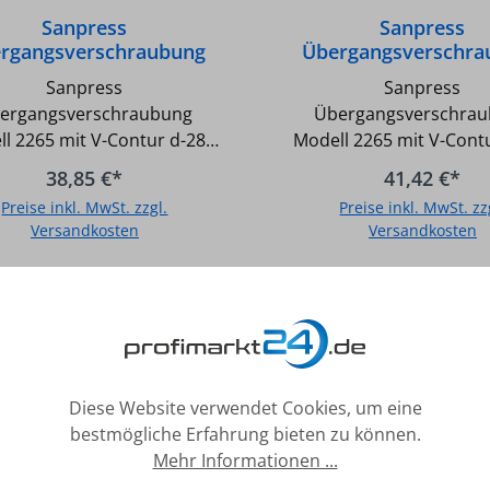
Sanpress
Sanpress
rgangsverschraubung
Übergangsverschra
ll 2265 mit V-Contur d-
Modell 2265 mit V-Co
Sanpress
Sanpress
28x R-1 AG
28x R-3/4 AG
ergangsverschraubung
Übergangsverschra
l 2265 mit V-Contur d-28x
Modell 2265 mit V-Cont
G - Ein System für Sanitär-
R-3/4 AG - Flachdichtend
38,85 €*
41,42 €*
Heizungsanlagen - Gemäß
System für Sanitär-
Preise inkl. MwSt. zzgl.
Preise inkl. MwSt. zz
ositivliste für Trinkwasser
Heizungsanlagen - Gem
Versandkosten
Versandkosten
net - Unverpresst undicht -
Positivliste für Trink
-Kontur (safety circuit) -
geeignet - Unverpresst u
In den Warenkorb
In den Warenkor
Fittingkörper aus
SC-Kontur (safety circ
fer/Rotguss - O-Ring aus
Fittingkörper au
PDM (Farbe schwarz) -
Kupfer/Rotguss - O-Ri
peratur bei Warm- und
EPDM (Farbe schwar
sser max.: 110GradC /
Temperatur bei Warm
Diese Website verwendet Cookies, um eine
 max.: 16 bar - Temperatur
Kaltwasser max.: 110GradC /
bestmögliche Erfahrung bieten zu können.
eizungsinstallationen max.:
Druck max.: 16 bar - Te
Mehr Informationen ...
adC / Druck max.: 16 bar, -
bei Heizungsinstallation