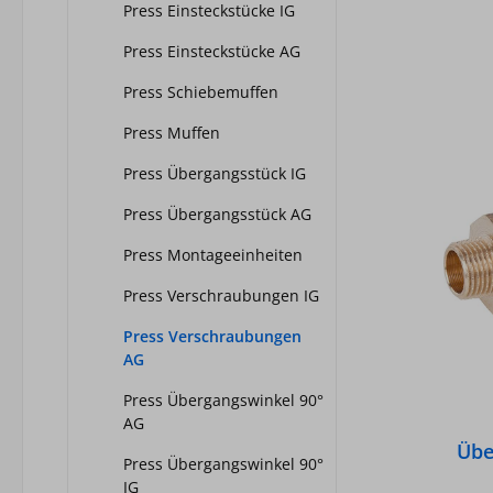
Sanit
Press Einsteckstücke IG
Gem
Press Einsteckstücke AG
Un
Press Schiebemuffen
K
Press Muffen
Kup
Press Übergangsstück IG
E
Press Übergangsstück AG
Tem
Kaltwa
Press Montageeinheiten
Druck
Press Verschraubungen IG
bei H
100Gr
Press Verschraubungen
AG
Press Übergangswinkel 90°
AG
Übe
Press Übergangswinkel 90°
Mode
IG