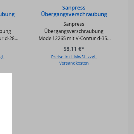
Sanpress
ubung
Übergangsverschraubung
ntur d-
Modell 2265 mit V-Contur d-
Sanpress
35x R-1 1/4 AG
ubung
Übergangsverschraubung
ur d-28x
Modell 2265 mit V-Contur d-35x
, - Ein
R-1 1/4 AG - Flachdichtend, - Ein
58,11 €*
 und
System für Sanitär- und
gl.
Preise inkl. MwSt. zzgl.
äß UBA-
Heizungsanlagen - Gemäß UBA-
Versandkosten
wasser
Positivliste für Trinkwasser
ndicht -
geeignet - Unverpresst undicht -
b
In den Warenkorb
uit) -
SC-Kontur (safety circuit) -
s
Fittingkörper aus
ng aus
Kupfer/Rotguss - O-Ring aus
z) -
EPDM (Farbe schwarz) -
- und
Temperatur bei Warm- und
Kaltwasser max.: 110GradC /
mperatur
Druck max.: 16 bar - Temperatur
en max.:
bei Heizungsinstallationen max.: