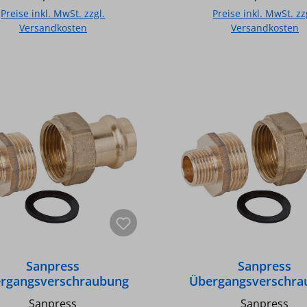
är- und Heizungsanlagen -
System für Sanitär-
Preise inkl. MwSt. zzgl.
Preise inkl. MwSt. zz
äß UBA-Positivliste für
Heizungsanlagen - Gem
Versandkosten
Versandkosten
Trinkwasser geeignet -
Positivliste für Trink
verpresst undicht - SC-
geeignet - Unverpresst u
In den Warenkorb
In den Warenkor
ontur (safety circuit) -
SC-Kontur (safety circ
Fittingkörper aus
Fittingkörper au
fer/Rotguss - O-Ring aus
Kupfer/Rotguss - O-Ri
PDM (Farbe schwarz) -
EPDM (Farbe schwar
peratur bei Warm- und
Temperatur bei Warm
sser max.: 110GradC /
Kaltwasser max.: 110GradC /
 max.: 16 bar - Temperatur
Druck max.: 16 bar - Te
eizungsinstallationen max.:
bei Heizungsinstallation
adC / Druck max.: 16 bar, -
100GradC / Druck max.:
Flachdichtend
Sanpress
Sanpress
rgangsverschraubung
Übergangsverschra
ll 2265 mit V-Contur d-
Modell 2265 mit V-Co
Sanpress
Sanpress