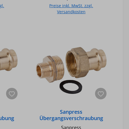
 und
Sanitär- und Heizungsanlagen -
gl.
Preise inkl. MwSt. zzgl.
äß UBA-
Gemäß UBA-Positivliste für
Versandkosten
wasser
Trinkwasser geeignet -
ndicht -
Unverpresst undicht - SC-
b
In den Warenkorb
uit) -
Kontur (safety circuit) -
s
Fittingkörper aus
ng aus
Kupfer/Rotguss - O-Ring aus
z) -
EPDM (Farbe schwarz) -
- und
Temperatur bei Warm- und
Kaltwasser max.: 110GradC /
mperatur
Druck max.: 16 bar - Temperatur
en max.:
bei Heizungsinstallationen max.:
 16 bar
100GradC / Druck max.: 16 bar, -
Flachdichtend
Sanpress
ubung
Übergangsverschraubung
ntur d-
Modell 2265 mit V-Contur d-
Sanpress