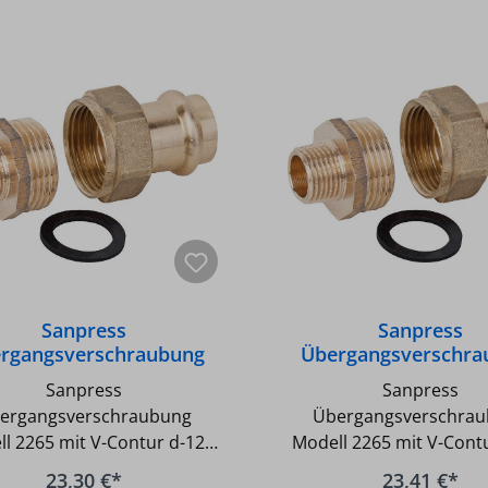
Sanpress
Sanpress
rgangsverschraubung
Übergangsverschra
ll 2265 mit V-Contur d-
Modell 2265 mit V-Co
Sanpress
Sanpress
12x R-1/2 AG
15x R-1/2 AG
ergangsverschraubung
Übergangsverschra
l 2265 mit V-Contur d-12x
Modell 2265 mit V-Cont
1/2 AG - Ein System für
R-1/2 AG - Flachdichtend
23,30 €*
23,41 €*