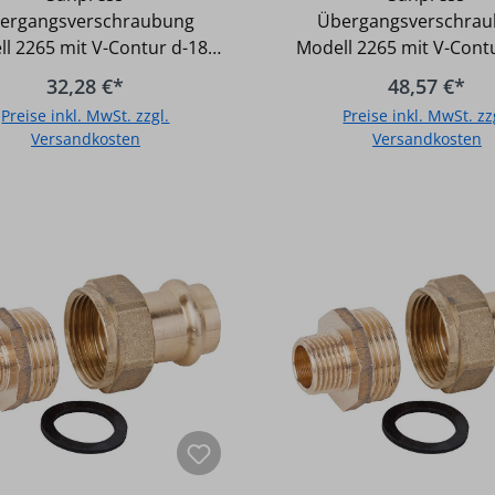
18x R-3/4 AG
22x R-1 AG
ergangsverschraubung
Übergangsverschra
l 2265 mit V-Contur d-18x
Modell 2265 mit V-Cont
4 AG - Flachdichtend, - Ein
R-1 AG - Ein System für 
32,28 €*
48,57 €*
ystem für Sanitär- und
und Heizungsanlagen 
Preise inkl. MwSt. zzgl.
Preise inkl. MwSt. zz
ungsanlagen - Gemäß UBA-
UBA-Positivliste für Tri
Versandkosten
Versandkosten
itivliste für Trinkwasser
geeignet - Unverpresst u
net - Unverpresst undicht -
SC-Kontur (safety circ
In den Warenkorb
In den Warenkor
-Kontur (safety circuit) -
Fittingkörper au
Fittingkörper aus
Kupfer/Rotguss - O-Ri
fer/Rotguss - O-Ring aus
EPDM (Farbe schwar
PDM (Farbe schwarz) -
Temperatur bei Warm
peratur bei Warm- und
Kaltwasser max.: 110GradC /
sser max.: 110GradC /
Druck max.: 16 bar - Te
 max.: 16 bar - Temperatur
bei Heizungsinstallation
eizungsinstallationen max.:
100GradC / Druck max.: 1
radC / Druck max.: 16 bar
Flachdichtend