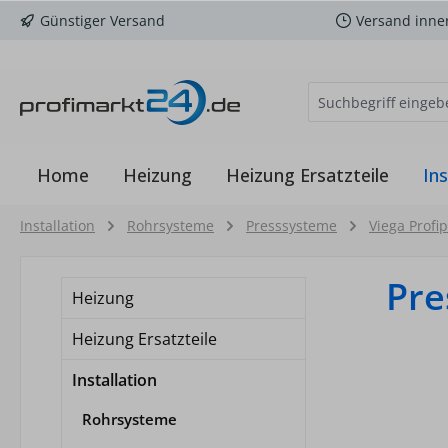
Günstiger Versand
Versand inne
m Hauptinhalt springen
Zur Suche springen
Zur Hauptnavigation springen
Home
Heizung
Heizung Ersatzteile
Ins
Installation
Rohrsysteme
Presssysteme
Viega Profi
Pre
Heizung
Heizung Ersatzteile
Installation
Rohrsysteme