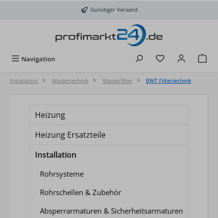
Zum Hauptinhalt springen
Günstiger Versand
Du hast 0 Produkt
Navigation
Installation
Wassertechnik
Wasserfilter
BWT Filtertechnik
Heizung
Heizung Ersatzteile
Installation
Rohrsysteme
Rohrschellen & Zubehör
Absperrarmaturen & Sicherheitsarmaturen