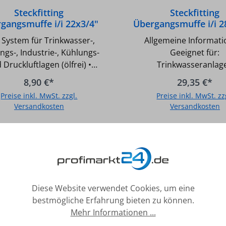
Steckfitting
Steckfitting
gangsmuffe i/i 22x3/4"
Übergangsmuffe i/i 28
n System für Trinkwasser-,
Allgemeine Informati
ngs-, Industrie-, Kühlungs-
Geeignet für:
 Druckluftlagen (ölfrei) •
Trinkwasseranlag
äß UBA-Positivliste für
Heizungsanlage
8,90 €*
29,35 €*
Trinkwasser geeignet •
Industrieanlagen Kühlungs- und
Preise inkl. MwSt. zzgl.
Preise inkl. MwSt. zz
nterputz einsetzbar •
Druckluftanlagen (öl
Versandkosten
Versandkosten
raturbeständigkeit: -20°C
Unterputz einsetzbar Gemäß
90°C • Druckbeständigkeit:
UBA-Positivliste für Tri
In den Warenkorb
In den Warenkor
bar • O-Ring aus EPDM •
geeignet Fittingskörper aus
teelement aus Edelstahl •
Messing bis 28mm, aus
ngkörper aus Messing bis 28
ab 35mm O-Ring aus EPDM
 aus Rotguss ab 35 mm •
Halteelement aus Ede
Nicht für Gas- und
Nicht für Gas- un
Diese Website verwendet Cookies, um eine
larinstallation geeignet
Solarinstallationen ge
bestmögliche Erfahrung bieten zu können.
ler Art-Nr.: T270G2234
Technische Daten Steckfitting
Mehr Informationen ...
m x
Übergangsmuffe i/i 28m