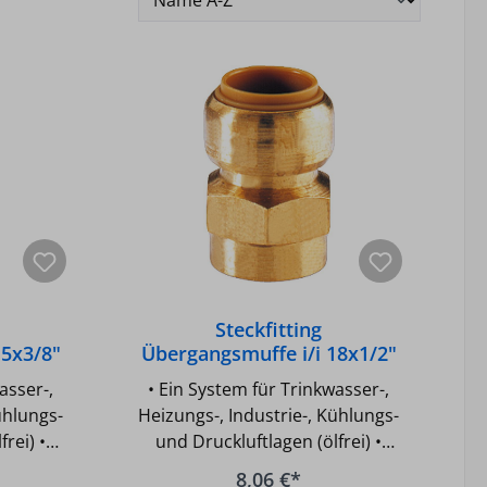
Steckfitting
15x3/8"
Übergangsmuffe i/i 18x1/2"
asser-,
• Ein System für Trinkwasser-,
ühlungs-
Heizungs-, Industrie-, Kühlungs-
rei) •
und Druckluftlagen (ölfrei) •
te für
Gemäß UBA-Positivliste für
8,06 €*