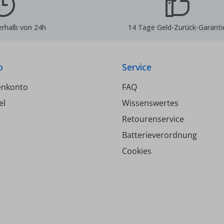
Nicht für Gas- und
Nicht für Gas- un
rinstallationen geeignet!
Solarinstallationen ge
che Daten Steckfitting
Technische Daten Steckfitting
erhalb von 24h
14 Tage Geld-Zurück-Garanti
gangsmuffe i/i 34mm x 1
Übergangsmuffe i/i 4
1/2" Druckbeständigkeit: 10 bar
peratur max.: -20°C bis
Temperatur max.: -20
o
Service
+90°C
+90°C
enkonto
FAQ
el
Wissenswertes
Retourenservice
Batterieverordnung
Cookies