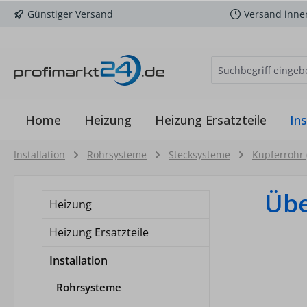
Günstiger Versand
Versand inne
m Hauptinhalt springen
Zur Suche springen
Zur Hauptnavigation springen
Home
Heizung
Heizung Ersatzteile
Ins
Installation
Rohrsysteme
Stecksysteme
Kupferrohr (
Üb
Heizung
Heizung Ersatzteile
Installation
Rohrsysteme