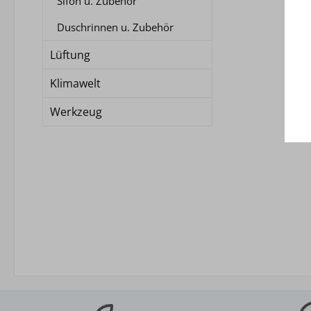
Sifon u. Zubehör
Duschrinnen u. Zubehör
Lüftung
Klimawelt
Übe
Werkzeug
Al
Industrie
D
Unter
UBA-P
geeignet 
Messi
ab 35mm
Hal