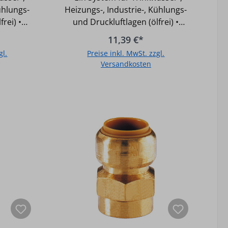
ühlungs-
Heizungs-, Industrie-, Kühlungs-
rei) •
und Druckluftlagen (ölfrei) •
te für
Gemäß UBA-Positivliste für
11,39 €*
et •
Trinkwasser geeignet •
gl.
Preise inkl. MwSt. zzgl.
ar •
Unterputz einsetzbar •
Versandkosten
t: -20°C
Temperaturbeständigkeit: -20°C
digkeit:
bis +90°C • Druckbeständigkeit:
b
In den Warenkorb
EPDM •
10 bar • O-Ring aus EPDM •
stahl •
Halteelement aus Edelstahl •
g bis 28
Fittingkörper aus Messing bis 28
5 mm •
mm, aus Rotguss ab 35 mm •
d
Nicht für Gas- und
ignet
Solarinstallation geeignet
Hersteller Art-Nr.: T270G2212
Typ: 22 - 1/2" Größe: 22 mm x
DN 15 (1/2")