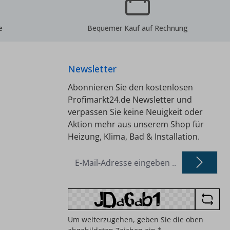
d
Nicht für Gas- und
eignet!
Solarinstallationen geeignet!
Technische Daten Steckfitting
e
Bequemer Kauf auf Rechnung
2mm x 1
Übergangsmuffe i/i 54mm x 2"
Druckbeständigkeit: 10 bar
°C bis
Temperatur max.: -20°C bis
Newsletter
+90°C
Abonnieren Sie den kostenlosen
Profimarkt24.de Newsletter und
verpassen Sie keine Neuigkeit oder
Aktion mehr aus unserem Shop für
Heizung, Klima, Bad & Installation.
E-
Mail-
Adresse
*
Um weiterzugehen, geben Sie die oben