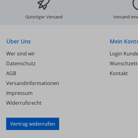
Sola
Technis
Günstiger Versand
Versand inn
Über
1/4" Druckbeständigkeit: 10 bar
Tem
Über Uns
Mein Kont
Wer sind wir
Login Kund
Datenschutz
Wunschzett
AGB
Kontakt
Versandinformationen
Impressum
Widerrufsrecht
Vertrag widerrufen