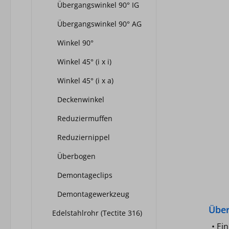
Übergangswinkel 90° IG
U
Übergangswinkel 90° AG
Tempe
bis +
Winkel 90°
10 
Winkel 45° (i x i)
Hal
Fitti
Winkel 45° (i x a)
mm,
Deckenwinkel
So
Reduziermuffen
Herstel
Reduziernippel
Typ: 15 - 1/2" Größe: 15 m
Überbogen
Demontageclips
Demontagewerkzeug
Über
Edelstahlrohr (Tectite 316)
• Ei