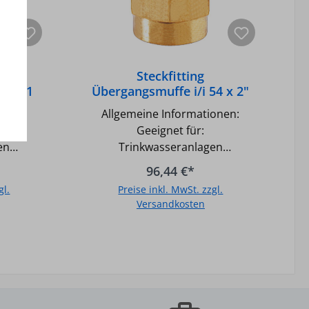
10 bar
Druckbeständigkeit: 10 bar
°C bis
Temperatur max.: -20°C bis
+90°C
Steckfitting
42 x 1
Übergangsmuffe i/i 54 x 2"
onen:
Allgemeine Informationen:
Geeignet für:
en
Trinkwasseranlagen
n
Heizungsanlagen
96,44 €*
Industrieanlagen Kühlungs- und
gl.
Preise inkl. MwSt. zzgl.
frei)
Druckluftanlagen (ölfrei)
Versandkosten
Unterputz einsetzbar Gemäß
nkwasser
UBA-Positivliste für Trinkwasser
b
In den Warenkorb
geeignet Fittingskörper aus
 Rotguss
Messing bis 28mm, aus Rotguss
ab 35mm O-Ring aus EPDM
lstahl
Halteelement aus Edelstahl