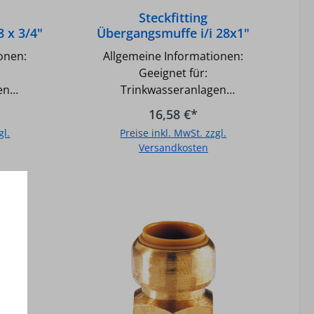
Steckfitting
 x 3/4"
Übergangsmuffe i/i 28x1"
onen:
Allgemeine Informationen:
Geeignet für:
en
Trinkwasseranlagen
n
Heizungsanlagen
16,58 €*
Industrieanlagen Kühlungs- und
gl.
Preise inkl. MwSt. zzgl.
frei)
Druckluftanlagen (ölfrei)
Versandkosten
Unterputz einsetzbar Gemäß
nkwasser
UBA-Positivliste für Trinkwasser
b
In den Warenkorb
geeignet Fittingskörper aus
 Rotguss
Messing bis 28mm, aus Rotguss
ab 35mm O-Ring aus EPDM
lstahl
Halteelement aus Edelstahl
d
Nicht für Gas- und
eignet!
Solarinstallationen geeignet!
Technische Daten Steckfitting
m x 3/4"
Übergangsmuffe i/i 28mm x 1"