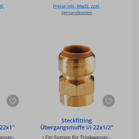
et •
Trinkwasser geeignet •
gl.
Preise inkl. MwSt. zzgl.
ar •
Unterputz einsetzbar •
Versandkosten
t: -20°C
Temperaturbeständigkeit: -20°C
digkeit:
bis +90°C • Druckbeständigkeit:
b
In den Warenkorb
EPDM •
10 bar • O-Ring aus EPDM •
stahl •
Halteelement aus Edelstahl •
g bis 28
Fittingkörper aus Messing bis 28
5 mm •
mm, aus Rotguss ab 35 mm •
d
Nicht für Gas- und
ignet
Solarinstallation geeignet
Hersteller Art-Nr.: T270G1812
Typ: 18 - 1/2" Größe: 18 mm x
DN 15 (1/2")
Steckfitting
 22x1"
Übergangsmuffe i/i 22x1/2"
asser-,
• Ein System für Trinkwasser-,