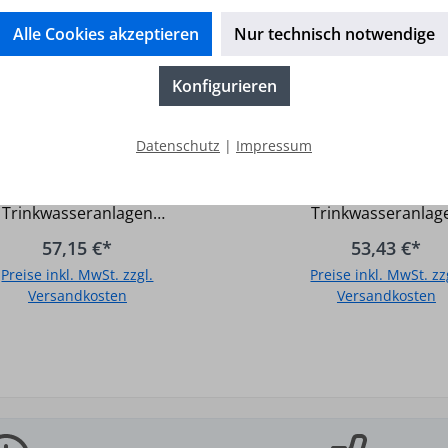
DN 20 (3/4")
Druckbeständigkeit: 
Alle Cookies akzeptieren
Nur technisch notwendige
Temperatur max.: -20
+90°C
Konfigurieren
Steckfitting
Steckfitting
rgangsmuffe i/i 35 x1
Übergangsmuffe i/i 
Datenschutz
|
Impressum
1/4"
1/2"
lgemeine Informationen:
Allgemeine Informati
Geeignet für:
Geeignet für:
Trinkwasseranlagen
Trinkwasseranlag
Heizungsanlagen
Heizungsanlage
57,15 €*
53,43 €*
anlagen Kühlungs- und
Industrieanlagen Kühlungs- und
Preise inkl. MwSt. zzgl.
Preise inkl. MwSt. zz
ruckluftanlagen (ölfrei)
Druckluftanlagen (öl
Versandkosten
Versandkosten
putz einsetzbar Gemäß
Unterputz einsetzbar Gemäß
ositivliste für Trinkwasser
UBA-Positivliste für Tri
In den Warenkorb
In den Warenkor
Fittingskörper aus
geeignet Fittingskörper aus
ng bis 28mm, aus Rotguss
Messing bis 28mm, aus
 O-Ring aus EPDM
ab 35mm O-Ring aus EPDM
teelement aus Edelstahl
Halteelement aus Ede