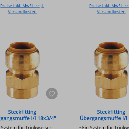
Trinkwasser geeignet •
Trinkwasser geeign
Preise inkl. MwSt. zzgl.
Preise inkl. MwSt. zz
nterputz einsetzbar •
Unterputz einsetzb
Versandkosten
Versandkosten
raturbeständigkeit: -20°C
Temperaturbeständigkei
90°C • Druckbeständigkeit:
bis +90°C • Druckbestän
In den Warenkorb
In den Warenkor
bar • O-Ring aus EPDM •
10 bar • O-Ring aus 
teelement aus Edelstahl •
Halteelement aus Edel
ngkörper aus Messing bis 28
Fittingkörper aus Messin
 aus Rotguss ab 35 mm •
mm, aus Rotguss ab 3
Nicht für Gas- und
Nicht für Gas- un
larinstallation geeignet
Solarinstallation gee
ler Art-Nr.: T270G1512
Hersteller Art-Nr.: T270G1538
m x
Typ: 15 - 3/8" Größe: 15 mm x
DN 15 (1/2")
DN 10 (3/8")
Steckfitting
Steckfitting
gangsmuffe i/i 18x3/4"
Übergangsmuffe i/i
n System für Trinkwasser-,
• Ein System für Trinkw