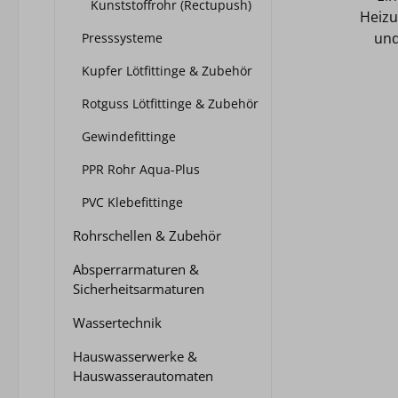
Kunststoffrohr (Rectupush)
Heizu
und
Presssysteme
Gem
Kupfer Lötfittinge & Zubehör
U
Rotguss Lötfittinge & Zubehör
Tempe
Gewindefittinge
bis +
10 
PPR Rohr Aqua-Plus
Hal
PVC Klebefittinge
Fitti
mm,
Rohrschellen & Zubehör
Absperrarmaturen &
So
Sicherheitsarmaturen
Herstel
Typ: 18 - 3/4" Größe: 18 m
Wassertechnik
Hauswasserwerke &
Hauswasserautomaten