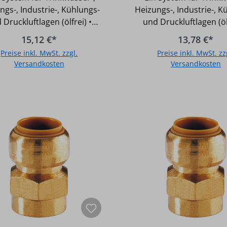
ngs-, Industrie-, Kühlungs-
Heizungs-, Industrie-, K
 Druckluftlagen (ölfrei) •
und Druckluftlagen (ölf
äß UBA-Positivliste für
Gemäß UBA-Positivlis
15,12 €*
13,78 €*
Trinkwasser geeignet •
Trinkwasser geeign
Preise inkl. MwSt. zzgl.
Preise inkl. MwSt. zz
nterputz einsetzbar •
Unterputz einsetzb
Versandkosten
Versandkosten
raturbeständigkeit: -20°C
Temperaturbeständigkei
90°C • Druckbeständigkeit:
bis +90°C • Druckbestän
In den Warenkorb
In den Warenkor
bar • O-Ring aus EPDM •
10 bar • O-Ring aus 
teelement aus Edelstahl •
Halteelement aus Edel
ngkörper aus Messing bis 28
Fittingkörper aus Messin
 aus Rotguss ab 35 mm •
mm, aus Rotguss ab 3
Nicht für Gas- und
Nicht für Gas- un
larinstallation geeignet
Solarinstallation gee
ler Art-Nr.: T270G1834
Hersteller Art-Nr.: T270G221
m x
Typ: 22 - 1" Größe: 22 mm x DN
DN 20 (3/4")
25 (1")