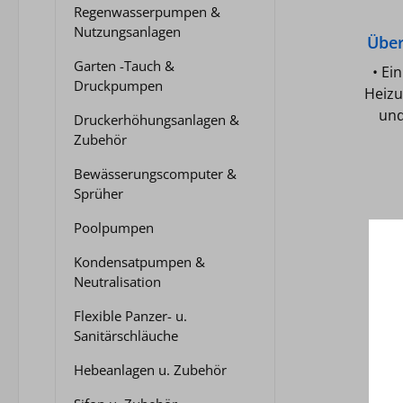
Regenwasserpumpen &
Nutzungsanlagen
Über
Garten -Tauch &
• Ei
Druckpumpen
Heizu
und
Druckerhöhungsanlagen &
Gem
Zubehör
Bewässerungscomputer &
U
Sprüher
Tempe
bis +
Poolpumpen
10 
Kondensatpumpen &
Hal
Neutralisation
Fitti
mm,
Flexible Panzer- u.
Sanitärschläuche
So
Hebeanlagen u. Zubehör
Herstel
Typ: 22 - 3/4" Größe: 22 m