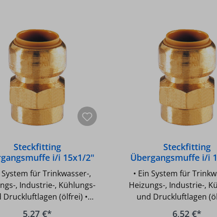
Steckfitting
Steckfitting
gangsmuffe i/i 15x1/2"
Übergangsmuffe i/i 
n System für Trinkwasser-,
• Ein System für Trinkw
ngs-, Industrie-, Kühlungs-
Heizungs-, Industrie-, K
 Druckluftlagen (ölfrei) •
und Druckluftlagen (ölf
äß UBA-Positivliste für
Gemäß UBA-Positivlis
5,27 €*
6,52 €*