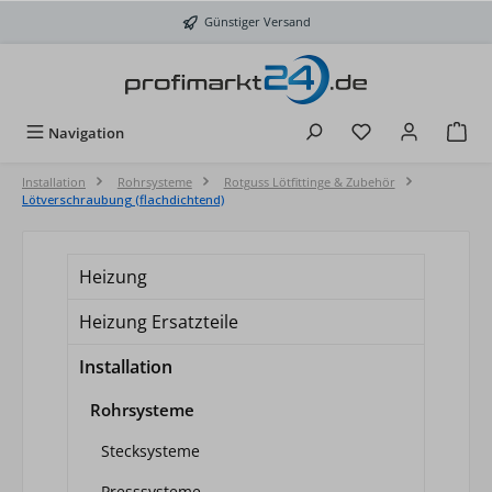
Zum Hauptinhalt springen
Günstiger Versand
Du hast 0 Produkt
Navigation
Installation
Rohrsysteme
Rotguss Lötfittinge & Zubehör
Lötverschraubung (flachdichtend)
Heizung
Heizung Ersatzteile
Installation
Rohrsysteme
Stecksysteme
Presssysteme