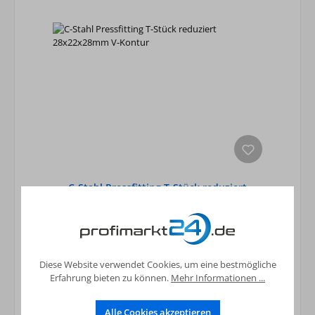
C-Stahl Pressfitting T-Stück reduziert
28x22x28mm V-Kontur
6,74 €*
Preise inkl. MwSt. zzgl. Versandkosten
Diese Website verwendet Cookies, um eine bestmögliche
In den Warenkorb
Erfahrung bieten zu können.
Mehr Informationen ...
Alle Cookies akzeptieren