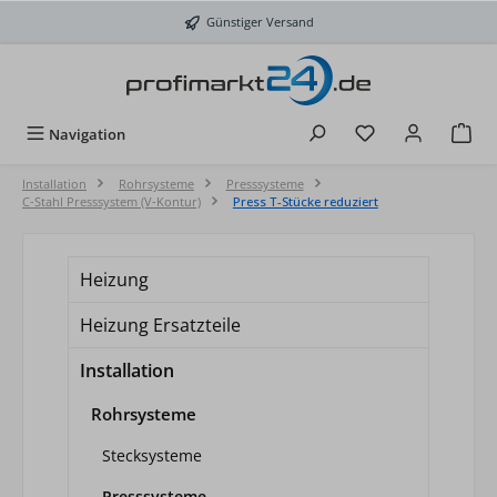
Zum Hauptinhalt springen
Günstiger Versand
Du hast 0 Produkt
Navigation
Installation
Rohrsysteme
Presssysteme
C-Stahl Presssystem (V-Kontur)
Press T-Stücke reduziert
Heizung
Heizung Ersatzteile
Installation
Rohrsysteme
Stecksysteme
Presssysteme