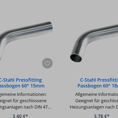
C-Stahl Pressfitting
C-Stahl Pressfitt
assbogen 60° 15mm
Passbogen 60° 1
lgemeine Informationen:
Allgemeine Informati
eignet für geschlossene
Geeignet für geschlo
ngsanlagen nach DIN 4751
Heizungsanlagen nach 
eignet für geschlossene
Geeignet für geschlo
3,40 €*
3,78 €*