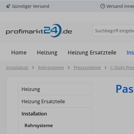
Günstiger Versand
Versand inne
m Hauptinhalt springen
Zur Suche springen
Zur Hauptnavigation springen
Home
Heizung
Heizung Ersatzteile
Ins
Installation
Rohrsysteme
Presssysteme
C-Stahl Pre
Pas
Heizung
Heizung Ersatzteile
Installation
Rohrsysteme