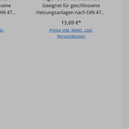
ssene
Geeignet für geschlossene
DIN 4751
Heizungsanlagen nach DIN 4751
ssene
Geeignet für geschlossene
13,69 €*
anlagen
Wasserkreisläufe (Kühlanlagen
gl.
Preise inkl. MwSt. zzgl.
rocken)
und Druckluftleitung /trocken)
Versandkosten
eeignet
Nicht für Trinkwasser geeignet
giertem
Fittingkörper aus unlegiertem
b
In den Warenkorb
 C-Stahl,
ULC (Ultra Light Carbon) C-Stahl,
3 O-
RST 34-2 nach EN 10305-3 O-
warz)
Ring aus EPDM (schwarz)
Technische Daten C-Stahl
en 60°
Pressfitting Passbogen 60°
42mm Temperatur max.: 120°C /
Druck max.: 16 bar Unverpresst
undicht