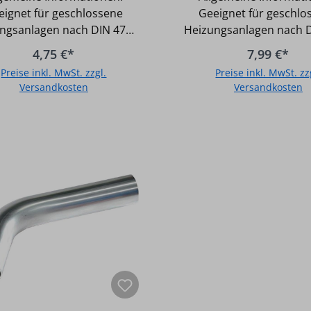
eignet für geschlossene
Geeignet für geschlo
ngsanlagen nach DIN 4751
Heizungsanlagen nach 
eignet für geschlossene
Geeignet für geschlo
4,75 €*
7,99 €*
erkreisläufe (Kühlanlagen
Wasserkreisläufe (Kühl
Preise inkl. MwSt. zzgl.
Preise inkl. MwSt. zz
Druckluftleitung /trocken)
und Druckluftleitung /t
Versandkosten
Versandkosten
t für Trinkwasser geeignet
Nicht für Trinkwasser g
ingkörper aus unlegiertem
Fittingkörper aus unle
In den Warenkorb
In den Warenkor
ltra Light Carbon) C-Stahl,
ULC (Ultra Light Carbon)
34-2 nach EN 10305-3 O-
RST 34-2 nach EN 10305-
ng aus EPDM (schwarz)
Ring aus EPDM (sch
hnische Daten C-Stahl
Technische Daten C-Stahl
ssfitting Passbogen 60°
Pressfitting Passbog
°C /
35mm Temperatur max.: 120°C /
x.: 16 bar Unverpresst
Druck max.: 16 bar Unverpresst
undicht
undicht