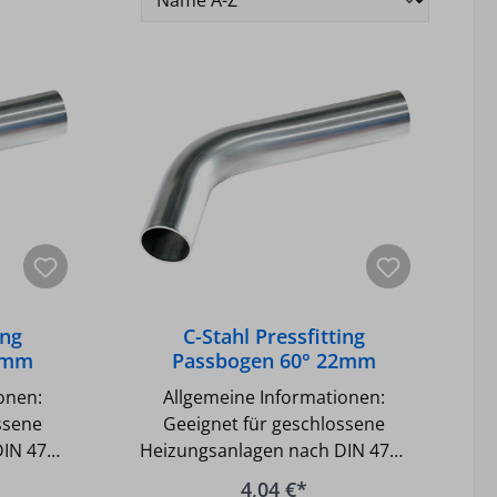
ing
C-Stahl Pressfitting
8mm
Passbogen 60° 22mm
onen:
Allgemeine Informationen:
ssene
Geeignet für geschlossene
DIN 4751
Heizungsanlagen nach DIN 4751
ssene
Geeignet für geschlossene
4,04 €*