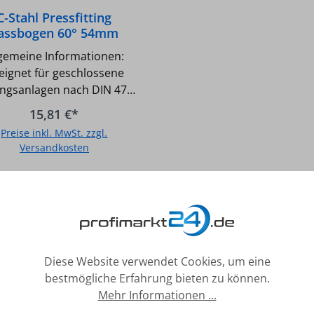
C-Stahl Pressfitting
assbogen 60° 54mm
lgemeine Informationen:
eignet für geschlossene
ngsanlagen nach DIN 4751
eignet für geschlossene
15,81 €*
erkreisläufe (Kühlanlagen
Preise inkl. MwSt. zzgl.
Druckluftleitung /trocken)
Versandkosten
t für Trinkwasser geeignet
ingkörper aus unlegiertem
In den Warenkorb
ltra Light Carbon) C-Stahl,
34-2 nach EN 10305-3 O-
ng aus EPDM (schwarz)
hnische Daten C-Stahl
ssfitting Passbogen 60°
Diese Website verwendet Cookies, um eine
°C /
bestmögliche Erfahrung bieten zu können.
x.: 16 bar Unverpresst
Mehr Informationen ...
undicht