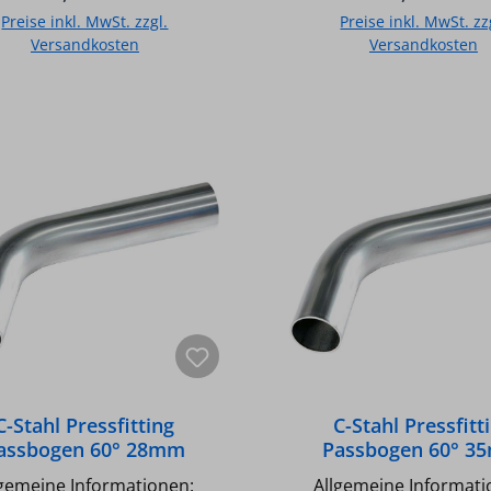
erkreisläufe (Kühlanlagen
Wasserkreisläufe (Kühl
Preise inkl. MwSt. zzgl.
Preise inkl. MwSt. zz
Druckluftleitung /trocken)
und Druckluftleitung /t
Versandkosten
Versandkosten
t für Trinkwasser geeignet
Nicht für Trinkwasser g
ingkörper aus unlegiertem
Fittingkörper aus unle
In den Warenkorb
In den Warenkor
ltra Light Carbon) C-Stahl,
ULC (Ultra Light Carbon)
34-2 nach EN 10305-3 O-
RST 34-2 nach EN 10305-
ng aus EPDM (schwarz)
Ring aus EPDM (sch
hnische Daten C-Stahl
Technische Daten C-Stahl
ssfitting Passbogen 60°
Pressfitting Passbog
°C /
18mm Temperatur max.: 120°C /
x.: 16 bar Unverpresst
Druck max.: 16 bar Unverpresst
undicht
undicht
C-Stahl Pressfitting
C-Stahl Pressfitt
assbogen 60° 28mm
Passbogen 60° 3
lgemeine Informationen:
Allgemeine Informati