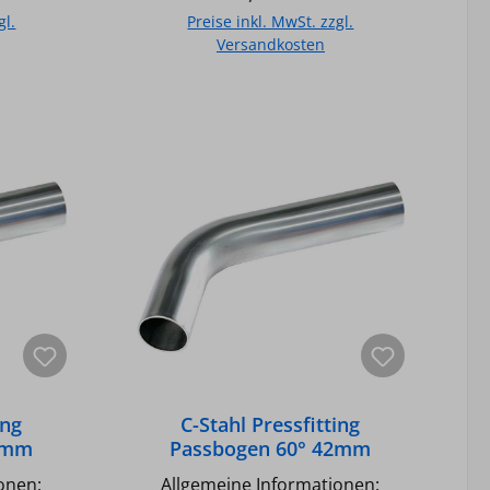
anlagen
Wasserkreisläufe (Kühlanlagen
gl.
Preise inkl. MwSt. zzgl.
rocken)
und Druckluftleitung /trocken)
Versandkosten
eeignet
Nicht für Trinkwasser geeignet
giertem
Fittingkörper aus unlegiertem
b
In den Warenkorb
 C-Stahl,
ULC (Ultra Light Carbon) C-Stahl,
3 O-
RST 34-2 nach EN 10305-3 O-
warz)
Ring aus EPDM (schwarz)
Technische Daten C-Stahl
en 60°
Pressfitting Passbogen 60°
22mm Temperatur max.: 120°C /
Druck max.: 16 bar Unverpresst
undicht
ing
C-Stahl Pressfitting
5mm
Passbogen 60° 42mm
onen:
Allgemeine Informationen: