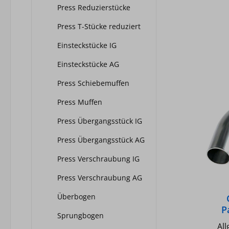
Wass
Press Reduzierstücke
und 
Press T-Stücke reduziert
Nich
Fitt
Einsteckstücke IG
ULC (U
RST 
Einsteckstücke AG
Ri
Press Schiebemuffen
Tec
Pre
Press Muffen
15mm Temperatur max.: 120
Press Übergangsstück IG
Druck ma
Press Übergangsstück AG
Press Verschraubung IG
Press Verschraubung AG
Überbogen
P
Sprungbogen
Al