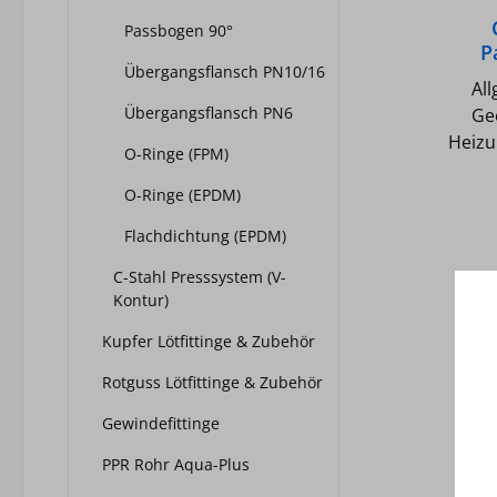
Passbogen 90°
P
Übergangsflansch PN10/16
Al
Übergangsflansch PN6
Ge
Heizu
O-Ringe (FPM)
Ge
Wass
O-Ringe (EPDM)
und 
Flachdichtung (EPDM)
Nich
Fitt
C-Stahl Presssystem (V-
Kontur)
ULC (U
RST 
Kupfer Lötfittinge & Zubehör
Ri
Tec
Rotguss Lötfittinge & Zubehör
Pre
Gewindefittinge
54mm Temperatur max.: 120
Druck ma
PPR Rohr Aqua-Plus