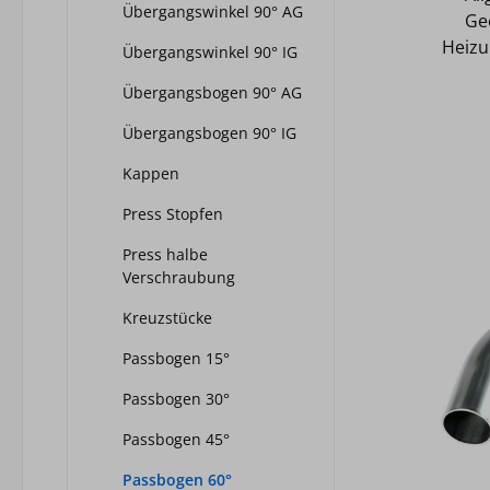
Übergangswinkel 90° AG
Ge
Heizu
Übergangswinkel 90° IG
Ge
Übergangsbogen 90° AG
Wass
und 
Übergangsbogen 90° IG
Nich
Kappen
Fitt
ULC (U
Press Stopfen
RST 
Press halbe
Ri
Verschraubung
Tec
Pre
Kreuzstücke
28mm Temperatur max.: 120
Passbogen 15°
Druck ma
Passbogen 30°
Passbogen 45°
Passbogen 60°