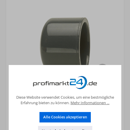
PVC-U - Klebefitting Kappe, 25 mm
Diese Website verwendet Cookies, um eine bestmögliche
1,38 €*
Erfahrung bieten zu können.
Mehr Informationen ...
Preise inkl. MwSt. zzgl. Versandkosten
Alle Cookies akzeptieren
In den Warenkorb