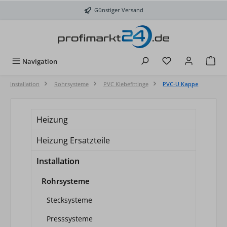
Zum Hauptinhalt springen
Günstiger Versand
Du hast 0 Produkt
Navigation
Installation
Rohrsysteme
PVC Klebefittinge
PVC-U Kappe
Heizung
Heizung Ersatzteile
Installation
Rohrsysteme
Stecksysteme
Presssysteme