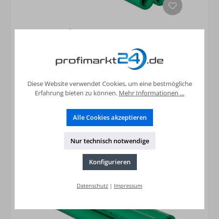
PPR Rohr 25 x 4,2 mm, 20 Stangen 4 m
244,89 €*
Preise inkl. MwSt. zzgl. Versandkosten
Diese Website verwendet Cookies, um eine bestmögliche
In den Warenkorb
Erfahrung bieten zu können.
Mehr Informationen ...
Alle Cookies akzeptieren
Nur technisch notwendige
Konfigurieren
Datenschutz
|
Impressum