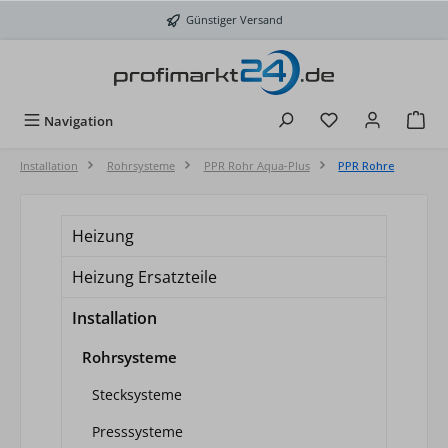
Zum Hauptinhalt springen
Günstiger Versand
Du hast 0 Produkt
Navigation
Installation
Rohrsysteme
PPR Rohr Aqua-Plus
PPR Rohre
Heizung
Heizung Ersatzteile
Installation
Rohrsysteme
Stecksysteme
Presssysteme