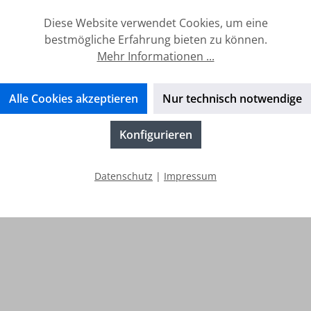
Diese Website verwendet Cookies, um eine
erhalb von 24h
14 Tage Geld-Zurück-Garanti
bestmögliche Erfahrung bieten zu können.
Mehr Informationen ...
o
Service
Alle Cookies akzeptieren
Nur technisch notwendige
enkonto
FAQ
Konfigurieren
el
Wissenswertes
Retourenservice
Datenschutz
|
Impressum
Batterieverordnung
Cookies