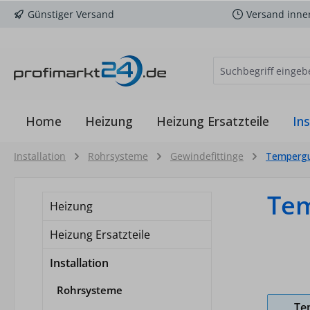
Günstiger Versand
Versand inne
m Hauptinhalt springen
Zur Suche springen
Zur Hauptnavigation springen
Home
Heizung
Heizung Ersatzteile
Ins
Installation
Rohrsysteme
Gewindefittinge
Tempergu
Tem
Heizung
Heizung Ersatzteile
Installation
Rohrsysteme
Te