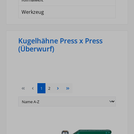
Werkzeug
Kugelhähne Press x Press
(Überwurf)
Seite
Seite
1
2