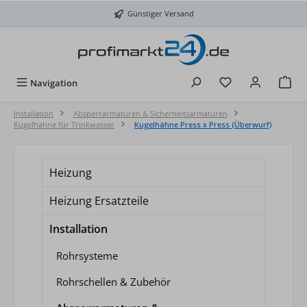
Zum Hauptinhalt springen
Günstiger Versand
Du hast 0 Produkt
Navigation
Installation
Absperrarmaturen & Sicherheitsarmaturen
Kugelhähne für Trinkwasser
Kugelhähne Press x Press (Überwurf)
Heizung
Heizung Ersatzteile
Installation
Rohrsysteme
Rohrschellen & Zubehör