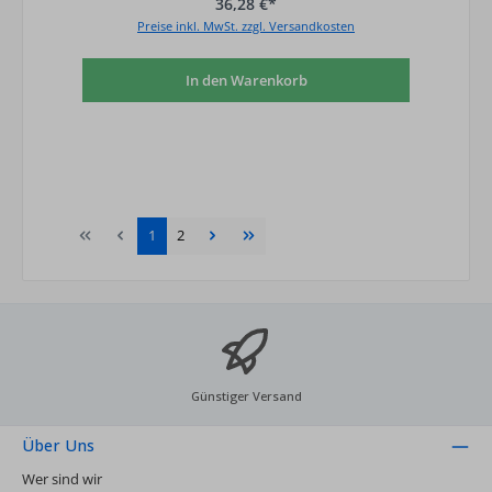
36,28 €*
Preise inkl. MwSt. zzgl. Versandkosten
In den Warenkorb
Seite
Seite
1
2
Günstiger Versand
Über Uns
Wer sind wir