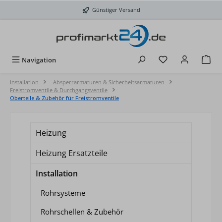
Zum Hauptinhalt springen
Günstiger Versand
Du hast 0 Produkt
Navigation
Installation
Absperrarmaturen & Sicherheitsarmaturen
Freistromventile & Durchgangsventile
Oberteile & Zubehör für Freistromventile
Heizung
Heizung Ersatzteile
Installation
Rohrsysteme
Rohrschellen & Zubehör