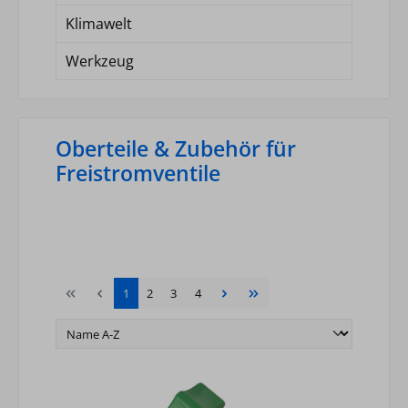
Klimawelt
Werkzeug
Oberteile & Zubehör für
Freistromventile
Seite
Seite
Seite
Seite
1
2
3
4