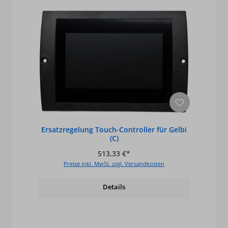
Ersatzregelung Touch-Controller für Gelbi
(C)
513,33 €*
Preise inkl. MwSt. zzgl. Versandkosten
Details