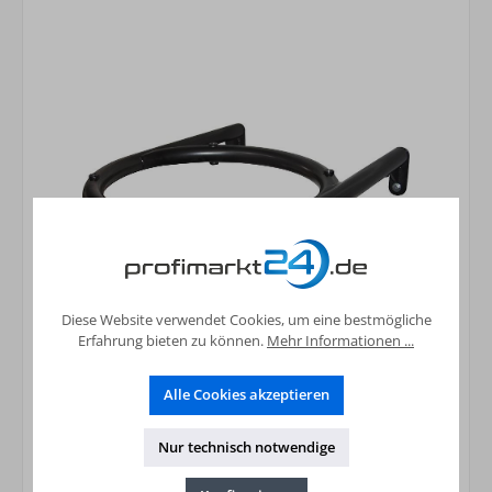
Diese Website verwendet Cookies, um eine bestmögliche
Wandkonsole für
Erfahrung bieten zu können.
Mehr Informationen ...
Warmwasserwärmepumpe Gelbi
118,91 €*
Alle Cookies akzeptieren
Preise inkl. MwSt. zzgl. Versandkosten
Nur technisch notwendige
In den Warenkorb