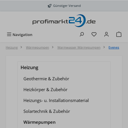
Zum Hauptinhalt springen
Günstiger Versand
Du hast 0 Produkt
Navigation
Heizung
Wärmepumpen
Warmwasser Wärmepumpen
Evenes
Heizung
Geothermie & Zubehör
Heizkörper & Zubehör
Heizungs- u. Installationsmaterial
Solartechnik & Zubehör
Wärmepumpen