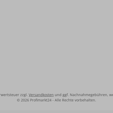
00/6 Fühler Optionales
Schraubklemmen 0,5 
Zubehör: • CETA SMS •
Montage: Wand- o
Rücklauffühler
Hutschiene Lieferumfang: • 1x
Ceta 102 • 1x KVT 20/2/6
2x PT 1000/6 Fühler Optionales
Zubehör: • CETA SM
hrwertsteuer zzgl.
Versandkosten
und ggf. Nachnahmegebühren, we
© 2026 Profimarkt24 - Alle Rechte vorbehalten.