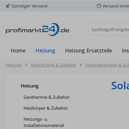
Günstiger Versand
Versand inne
m Hauptinhalt springen
Zur Suche springen
Zur Hauptnavigation springen
Home
Heizung
Heizung Ersatzteile
Ins
Heizung
Solartechnik & Zubehör
Solarregelungen & Zu
Sol
Heizung
Geothermie & Zubehör
Heizkörper & Zubehör
Heizungs- u.
Installationsmaterial