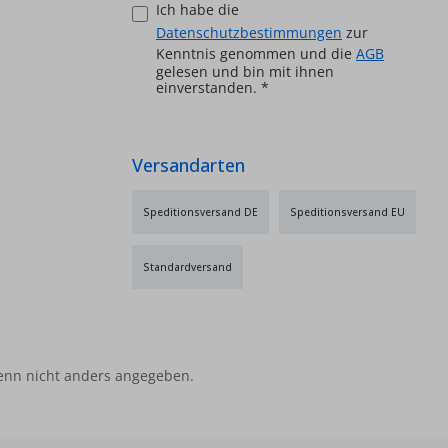
mm² •
Montage: Wand- oder
Ich habe die
der
Hutschiene Lieferumfang: • 1x
Datenschutzbestimmungen
zur
Ceta 103 • 1x KVT 20/2/6 Fühler •
Kenntnis genommen und die
AGB
gelesen und bin mit ihnen
 Fühler •
2x PT 1000/6 Fühler Optionales
einverstanden.
*
Zubehör: • CETA SMS •
S •
Rücklauffühler
Rücklauffühler
Versandarten
Speditionsversand DE
Speditionsversand EU
Standardversand
nn nicht anders angegeben.