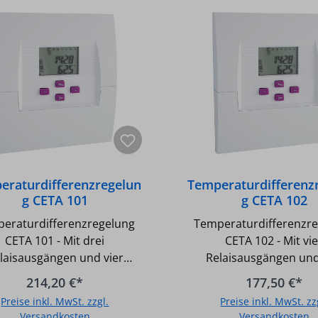
eraturdifferenzregelun
Temperaturdifferenz
g CETA 101
g CETA 102
eraturdifferenzregelung
Temperaturdifferenzr
CETA 101 - Mit drei
CETA 102 - Mit vi
laisausgängen und vier
Relaisausgängen und
Fühlereingängen,
Fühlereingängen
214,20 €*
177,50 €*
etrierungsmöglichkeit für
Parametrierungsmöglich
Preise inkl. MwSt. zzgl.
Preise inkl. MwSt. zz
zwei getrennte
zwei getrennte
Versandkosten
Versandkosten