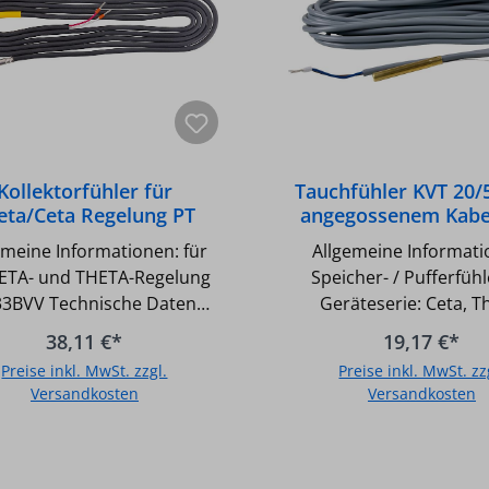
Kollektorfühler für
Tauchfühler KVT 20/
eta/Ceta Regelung PT
angegossenem Kabe
1000/2.5/6
Hülse 6 mm
meine Informationen: für
Allgemeine Informati
CETA- und THETA-Regelung
Speicher- / Pufferfühler 
Technische Daten
Geräteserie: Ceta, T
pannungsschutz: Solar PT
Gamma, Delta und 
38,11 €*
19,17 €*
ür INTERCAL
Kabellänge: 5 m Durchmesser: 6
Preise inkl. MwSt. zzgl.
Preise inkl. MwSt. zz
Kollektorfühler, Solarfühler
mm
Versandkosten
Versandkosten
In den Warenkorb
In den Warenkor