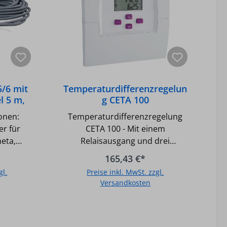
5/6 mit
Temperaturdifferenzregelun
l 5 m,
g CETA 100
onen:
Temperaturdifferenzregelung
für
CETA 100 - Mit einem
heta,
Relaisausgang und drei
Beta
Fühlereingängen, Möglichkeit
165,43 €*
der Wärmebilanzierung über
gl.
Preise inkl. MwSt. zzgl.
optionalen Rücklauffühler. Nicht
Versandkosten
nur einfache Standard-Anlagen
lassen sich über CETA regeln,
b
In den Warenkorb
auch anspruchsvollere
Anwendungenkönnen über die