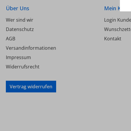
Betri
Über Uns
Mein Kont
• Le
Wer sind wir
Login Kund
Datenschutz
Wunschzett
A
AGB
Kontakt
U
-10.
Versandinformationen
Schut
Impressum
Gehä
Widerrufsrecht
Ge
A
Vertrag widerrufen
Sch
An
Sch
Hutschiene L
Ceta 