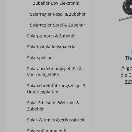
Zubehör EbV Elektronik
Solarregler Resol & Zubehör
Solarregler Sorel & Zubehör
Solarpumpen & Zubehör
Solarinstalationsmaterial
Th
Solarspeicher
Allge
Solarausdehnungsgefäße &
die 
Vorschaltgefäße
2233BVV 
Solarrohreinführungsziegel &
Übers
Unterlegplatten
1000/6 passend f
Solar Edelstahl-Wellrohr &
Typ: 
Zubehör
Solar-Wärmeträgerflüssigkeit
Solarspülpumpen &