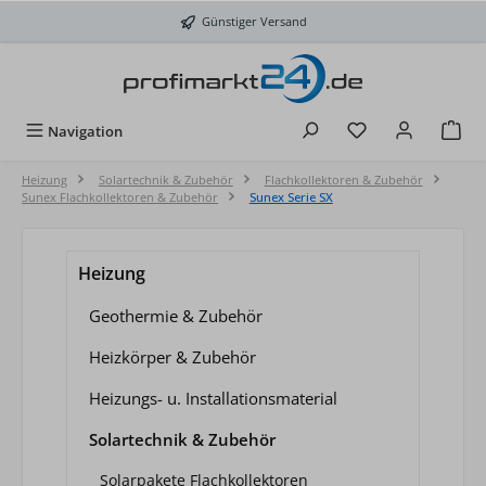
Zum Hauptinhalt springen
Günstiger Versand
Du hast 0 Produkt
Navigation
Heizung
Solartechnik & Zubehör
Flachkollektoren & Zubehör
Sunex Flachkollektoren & Zubehör
Sunex Serie SX
Heizung
Geothermie & Zubehör
Heizkörper & Zubehör
Heizungs- u. Installationsmaterial
Solartechnik & Zubehör
Solarpakete Flachkollektoren