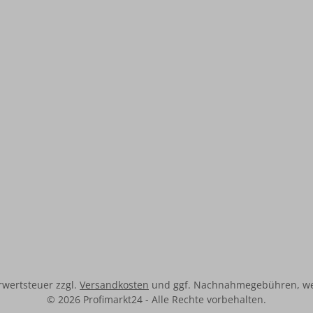
Temperatur-Soll-We
7...32GradC (einstellbar 
Schritten) - Temperatu
Wert: 7...32GradC (einst
0,1-K-Schritten) - Au
Relais 1 Wechsler (poten
- Schaltstrom: max. 16 
Gangreserve: größer 3 
Regelverhalten:
Proportionalregler (d
stetigähnlich) oder E
PWM Zykluszeit 10 oder
- Maße (L x B x T): 137 x
mm, - Zur Regelung
Raumtemperatur für 2-
Anschluss - Batteriebetr
x 1,5 V), 1 We, potenzialf
hrwertsteuer zzgl.
Versandkosten
und ggf. Nachnahmegebühren, we
© 2026 Profimarkt24 - Alle Rechte vorbehalten.