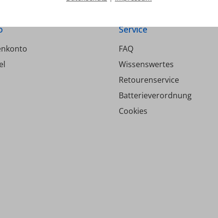
wählbar: Alle Tag
gleich/Werktage/Ruheta
o
Service
Tag individuell -
Unbefugtensicheru
enkonto
FAQ
Temperaturanzeige just
el
Wissenswertes
Uhr an Zeitzonen anpass
5 Stunden) - Obere und
Retourenservice
Grenzwerte für d
Batterieverordnung
Temperatureinstellu
Cookies
Wirkrichtungsumscha
Heizen/ Kühlen - Aus
Sommerbetrieb 
Fußbodentemperatur
Nummer darstellba
Zugriffschutz für wic
Einstellungen - Einste
unverlierbar - Gehäus
reinweiß ähnlich RAL
Technische Daten: