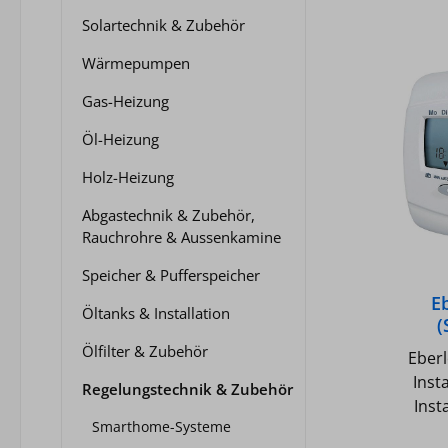
Solartechnik & Zubehör
Wärmepumpen
Gas-Heizung
Öl-Heizung
Holz-Heizung
Abgastechnik & Zubehör,
Rauchrohre & Aussenkamine
Speicher & Pufferspeicher
E
Öltanks & Installation
(
Nach
Ölfilter & Zubehör
Eber
Inst
Regelungstechnik & Zubehör
Instat 6r - O
Smarthome-Systeme
Ra