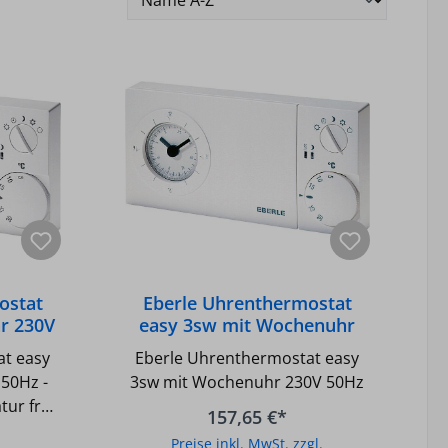
ostat
Eberle Uhrenthermostat
hr 230V
easy 3sw mit Wochenuhr
230V 50Hz
at easy
Eberle Uhrenthermostat easy
 50Hz -
3sw mit Wochenuhr 230V 50Hz
ur frei
157,65 €*
Deckel -
Preise inkl. MwSt. zzgl.