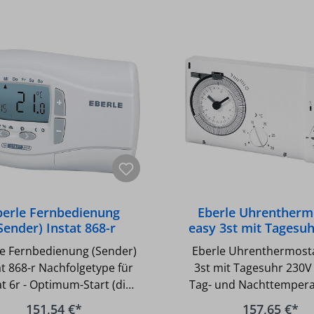
berle Fernbedienung
Eberle Uhrentherm
Sender) Instat 868-r
easy 3st mit Tagesu
folgetype für Instat 6r
50Hz
le Fernbedienung (Sender)
Eberle Uhrenthermost
at 868-r Nachfolgetype für
3st mit Tagesuhr 230V
ptimum-Start (die
Tag- und Nachttemperat
umtemperatur wird zur
wählbar - Aufklappbarer 
151,54 €*
157,65 €*