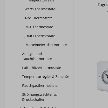
Temperaturregler
für
Tages
Durch
Watts Thermostate
Ein
Nacht
Alre Thermostate
Absch
(mit
IMIT Thermostate
A
Ver
Gehä
JUMO Thermostate
oder nur
RA
und V
IMI Heimeier Thermostate
Adapt
auch a
im Lie
Anlege- und
Daten
Tauchthermostate
Batte
Fu
Lufterhitzerthermostate
Raum
Absen
Temperaturregler & Zubehör
Propo
Frosts
ste
Kon
Rauchgasthermostate
Maße
Strömungswächter u.
mm Geeignet zur Regelung der
B
Druckschalter
R
Batteri
Stel