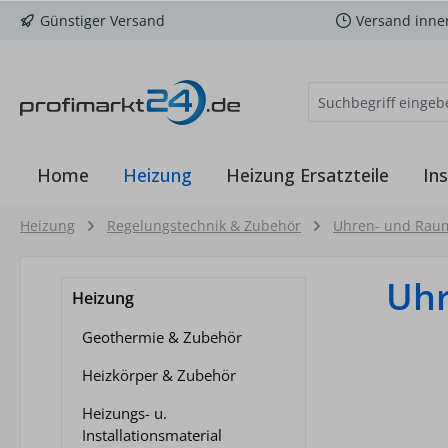
Günstiger Versand
Versand inne
m Hauptinhalt springen
Zur Suche springen
Zur Hauptnavigation springen
Home
Heizung
Heizung Ersatzteile
Ins
Heizung
Regelungstechnik & Zubehör
Uhren- und Rau
Uh
Heizung
Geothermie & Zubehör
Heizkörper & Zubehör
Heizungs- u.
Installationsmaterial