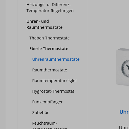
eing
Heizungs- u. Differenz-
vor
Temperatur Regelungen
Uhren- und
Raumthermostate
Umschalt
wä
Theben Thermostate
Werk
Eberle Thermostate
individue
hers
Uhrenraumthermostate
Adre
Raumthermostate
Einst
der
Raumtemperaturregler
(2,4,6) - Temperatu
Hygrostat-Thermostat
p
anpassbar -
Funkempfänger
Uhr
T
Zubehör
Feuchtraum-
Zugr
Uhre