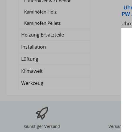
Lufterhitzer & Zubehör
Sch
und 
Uh
mA.
Kaminöfen Holz
PW 
cosPH
W
th
Kaminöfen Pellets
Uhre
Heizung Ersatzteile
Wä
Heizgeräte
F
Installation
ein 
Bereit
Punkt 
Lüftung
- Sch
Klimawelt
Tempe
Werkzeug
Maße
Günstiger Versand
Versand inn