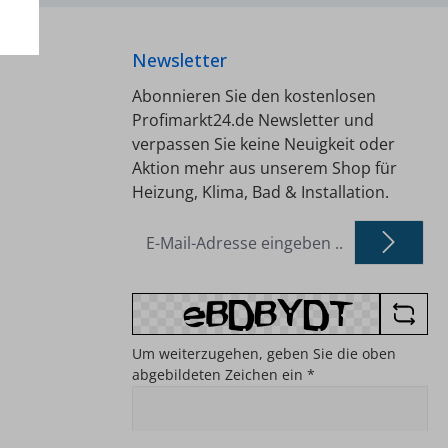
e
begrenzte
ge/jeder
Temperaturabsenkung oder -
Newsletter
anhebung) - Programm frei
ng -
wählbar: Alle Tage
Abonnieren Sie den kostenlosen
ierbar -
gleich/Werktage/Ruhetage/jeder
Profimarkt24.de Newsletter und
bar (+/-
Tag individuell -
verpassen Sie keine Neuigkeit oder
 untere
Unbefugtensicherung -
Aktion mehr aus unserem Shop für
ie
Temperaturanzeige justierbar -
Heizung, Klima, Bad & Installation.
ng -
Uhr an Zeitzonen anpassbar (+/-
ltung
5 Stunden) - Obere und untere
E-
Mail-
 für
Grenzwerte für die
Adresse
-
Temperatureinstellung -
*
 als
Wirkrichtungsumschaltung
r -
Heizen/ Kühlen - Aus für
htige
Sommerbetrieb -
Um weiterzugehen, geben Sie die oben
llungen
Fußbodentemperatur als
abgebildeten Zeichen ein
*
efarbe
Nummer darstellbar -
 9010
Zugriffschutz für wichtige
 -
Einstellungen - Einstellungen