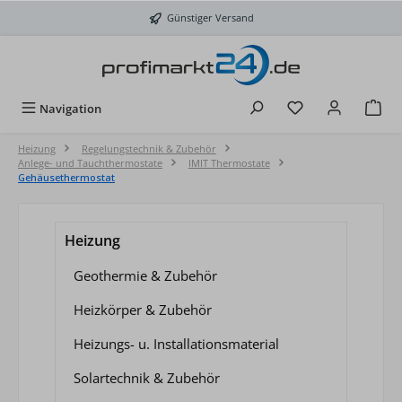
Zum Hauptinhalt springen
Günstiger Versand
Du hast 0 Produkt
Navigation
Heizung
Regelungstechnik & Zubehör
Anlege- und Tauchthermostate
IMIT Thermostate
Gehäusethermostat
Heizung
Geothermie & Zubehör
Heizkörper & Zubehör
Heizungs- u. Installationsmaterial
Solartechnik & Zubehör