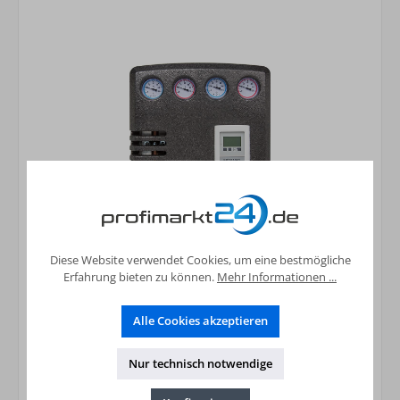
Diese Website verwendet Cookies, um eine bestmögliche
Hydraulikmodul Easyflow Logic Direktkreis,
Erfahrung bieten zu können.
Mehr Informationen ...
Mischkreis Warmwasserladung, Regelung
921,16 €*
Alle Cookies akzeptieren
Preise inkl. MwSt. zzgl. Versandkosten
Nur technisch notwendige
In den Warenkorb