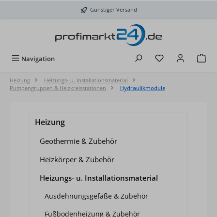
Zum Hauptinhalt springen
Günstiger Versand
Du hast 0 Produkt
Navigation
Heizung
Heizungs- u. Installationsmaterial
Pumpengruppen & Heizkreisstationen
Hydraulikmodule
Heizung
Geothermie & Zubehör
Heizkörper & Zubehör
Heizungs- u. Installationsmaterial
Ausdehnungsgefäße & Zubehör
Fußbodenheizung & Zubehör