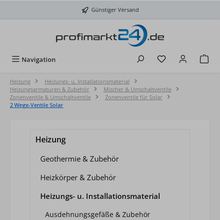
Zum Hauptinhalt springen
Günstiger Versand
Du hast 0 Produkt
Navigation
Heizung
Heizungs- u. Installationsmaterial
Heizungsarmaturen & Zubehör
Mischer & Umschaltventile
Zonenventile & Umschaltventile
Zonenventile für Solar
2 Wege-Ventile Solar
Heizung
Geothermie & Zubehör
Heizkörper & Zubehör
Heizungs- u. Installationsmaterial
Ausdehnungsgefäße & Zubehör