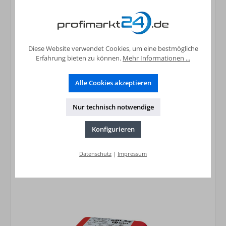
Diese Website verwendet Cookies, um eine bestmögliche
Erfahrung bieten zu können.
Mehr Informationen ...
Alle Cookies akzeptieren
Zweiwege - Zonenventil 1" i.i. kompl. mit
Motor 230V
Nur technisch notwendige
74,16 €*
Preise inkl. MwSt. zzgl. Versandkosten
Konfigurieren
In den Warenkorb
Datenschutz
|
Impressum