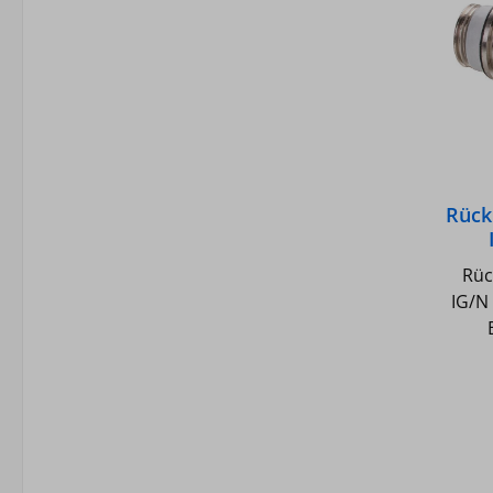
Kl
Rück
Aus
Rüc
IG/N
Ab
Druck
ma
kurzz
Gewi
M