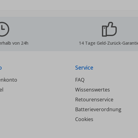
inderohre sowie Kupfer-
Messing vernicke
nd Weichstahlrohre in
erbindung mit Simplex
emmringverschraubung
erhalb von 24h
14 Tage Geld-Zurück-Garanti
o
Service
enkonto
FAQ
el
Wissenswertes
Retourenservice
Batterieverordnung
Cookies