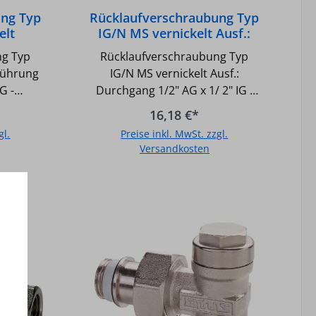
ung Typ
Rücklaufverschraubung Typ
elt
IG/N MS vernickelt Ausf.:
" AG x
Durchgang 1/2" AG x 1/2" IG
ng Typ
Rücklaufverschraubung Typ
führung
IG/N MS vernickelt Ausf.:
G -
Durchgang 1/2" AG x 1/ 2" IG -
bar -
Absperrbar - Regulierbar -
16,18 €*
mperatur
Druck max.: 10 bar - Temperatur
gl.
Preise inkl. MwSt. zzgl.
GradC
max.: 110GradC (130GradC
Versandkosten
tend mit
kurzzeitig) - Selbstdichtend mit
htung -
Gewindeeinschneiddichtung -
b
In den Warenkorb
 für
Messing vernickelt, - für
upfer-
Gewinderohre sowie Kupfer-
e in
und Weichstahlrohre in
plex
Verbindung mit Simplex
ung, -
Klemmringverschraubung
len und
urch