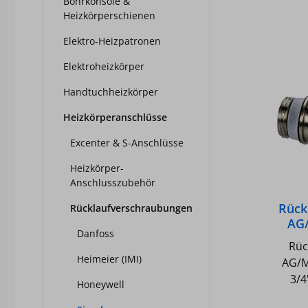
Bohrkonsole &
Heizkörperschienen
Elektro-Heizpatronen
Elektroheizkörper
Handtuchheizkörper
Heizkörperanschlüsse
Excenter & S-Anschlüsse
Heizkörper-
Anschlusszubehör
Rück
Rücklaufverschraubungen
AG/
Danfoss
1/2"
Rüc
Heimeier (IMI)
AG/M
3/4
Honeywell
Vo