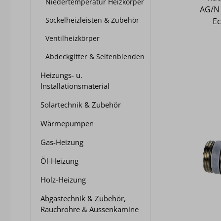
Niedertemperatur Heizkörper
1
AG/N 
Sockelheizleisten & Zubehör
Ec
Ab
Ventilheizkörper
Druck
ma
Abdeckgitter & Seitenblenden
kurzz
Heizungs- u.
Gewi
Installationsmaterial
Messi
Euro
Solartechnik & Zubehör
von 
Wärmepumpen
Edels
Gas-Heizung
V
Öl-Heizung
K
Ansch
Holz-Heizung
Abgastechnik & Zubehör,
Rauchrohre & Aussenkamine