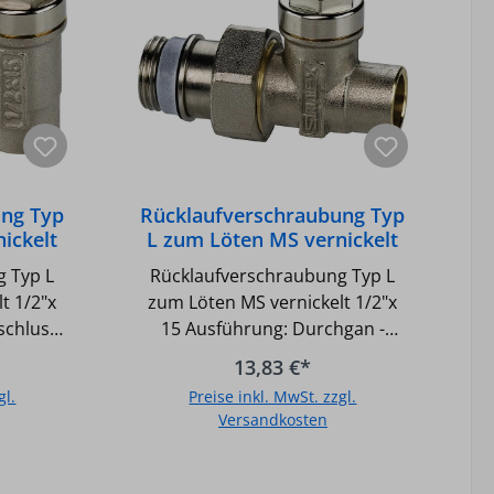
ubung
Messing vernickelt
ung Typ
Rücklaufverschraubung Typ
ickelt
L zum Löten MS vernickelt
g: Eck
1/2"x 15
g Typ L
Rücklaufverschraubung Typ L
Ausführung:Durchgan
t 1/2"x
zum Löten MS vernickelt 1/2"x
schluss:
15 Ausführung: Durchgan -
d 15 mm,
Anschluss: Gewinde DN 15 (1/2)
13,83 €*
rbar -
x d 15 mm, - Absperrbar -
gl.
Preise inkl. MwSt. zzgl.
mperatur
Regulierbar - Druck max.: 10 bar
Versandkosten
GradC
- Temperatur max.: 110GradC
tend mit
(130GradC kurzzeitig) -
b
In den Warenkorb
htung -
Selbstdichtend mit