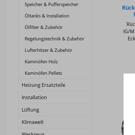
Speicher & Pufferspeicher
Rück
Öltanks & Installation
Aus
Rüc
Ölfilter & Zubehör
IG/M
Eck
Regelungstechnik & Zubehör
Vo
Lufterhitzer & Zubehör
Entleeren - Entl
oh
Kaminöfen Holz
Kaminöfen Pellets
Schl
Heizung Ersatzteile
Gew
u
Installation
V
Lüftung
Kle
Ab
Klimawelt
Druck
ma
Werkzeug