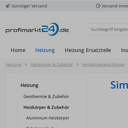
Günstiger Versand
Versand inne
m Hauptinhalt springen
Zur Suche springen
Zur Hauptnavigation springen
Home
Heizung
Heizung Ersatzteile
Ins
Heizung
Heizkörper & Zubehör
Heizkörperanschlüsse
Sim
Heizung
Geothermie & Zubehör
Heizkörper & Zubehör
Aluminium Heizkörper