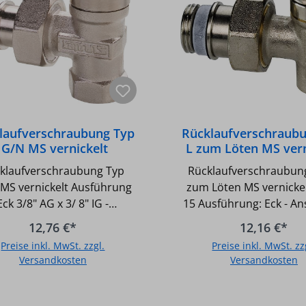
emmringverschraubung
Klemmringverschra
laufverschraubung Typ
Rücklaufverschraub
IG/N MS vernickelt
L zum Löten MS vern
führung Eck 3/8" AG x
1/2"x 15 Ausführun
klaufverschraubung Typ
Rücklaufverschraubun
3/8" IG
 MS vernickelt Ausführung
zum Löten MS vernickel
Eck 3/8" AG x 3/ 8" IG -
15 Ausführung: Eck - An
sperrbar - Regulierbar -
Gewinde DN 15 (1/2) x 
12,76 €*
12,16 €*
 max.: 10 bar - Temperatur
- Absperrbar - Regulie
Preise inkl. MwSt. zzgl.
Preise inkl. MwSt. zz
x.: 110GradC (130GradC
Druck max.: 10 bar - Te
Versandkosten
Versandkosten
eitig) - Selbstdichtend mit
max.: 110GradC (130
ndeeinschneiddichtung -
kurzzeitig) - Selbstdich
In den Warenkorb
In den Warenkor
essing vernickelt, - für
Gewindeeinschneiddic