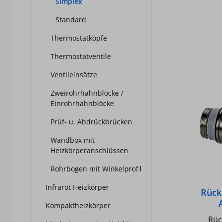
Simplex
Entleeren - Entl
oh
Standard
Thermostatköpfe
Schl
Thermostatventile
20
A
Ventileinsätze
W
Zweirohrhahnblöcke /
Einrohrhahnblöcke
V
Prüf- u. Abdrückbrücken
K
Wandbox mit
Ansch
Heizkörperanschlüssen
x D
Rohrbogen mit Winkelprofil
Regul
- Te
Infrarot Heizkörper
Rück
(
Kompaktheizkörper
Gewi
Rüc