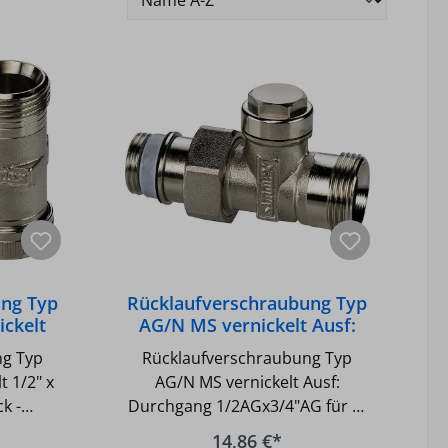
ung Typ
Rücklaufverschraubung Typ
ckelt
AG/N MS vernickelt Ausf:
ng: Eck
Durchgang 1/2AGx3/4"AG
ng Typ
Rücklaufverschraubung Typ
für Kl
t 1/2" x
AG/N MS vernickelt Ausf:
k -
Durchgang 1/2AGx3/4"AG für Kl
bar -
- DN 20 (3/4) Eurokonus für den
14,86 €*