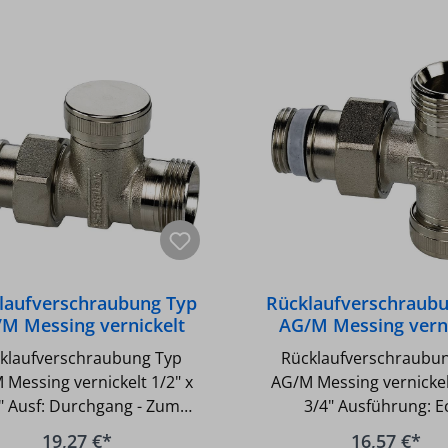
laufverschraubung Typ
Rücklaufverschraub
M Messing vernickelt
AG/M Messing verni
 x 3/4" Ausf: Durchgang
1/2" x 3/4" Ausführu
klaufverschraubung Typ
Rücklaufverschraubu
 Messing vernickelt 1/2" x
AG/M Messing vernickel
" Ausf: Durchgang - Zum
3/4" Ausführung: Ec
reinstellen, Füllen und
Absperrbar - Regulier
19,27 €*
16,57 €*