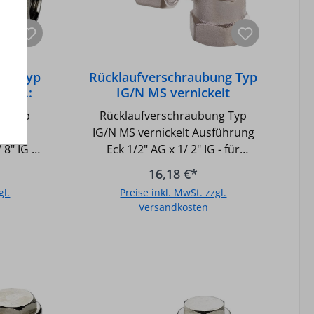
er
n
bung
ung Typ
Rücklaufverschraubung Typ
Ausf.:
IG/N MS vernickelt
3/8" IG
Ausführung Eck 1/2" AG x
ng Typ
Rücklaufverschraubung Typ
1/2" IG
usf.:
IG/N MS vernickelt Ausführung
8" IG -
Eck 1/2" AG x 1/ 2" IG - für
bar -
Gewinderohre sowie Kupfer-
16,18 €*
mperatur
und Weichstahlrohre in
gl.
Preise inkl. MwSt. zzgl.
GradC
Verbindung mit Simplex
Versandkosten
tend mit
Klemmringverschraubung, -
htung -
Absperrbar - Regulierbar -
b
In den Warenkorb
r
Druck max.: 10 bar - Temperatur
upfer-
max.: 110GradC (130GradC
e in
kurzzeitig) - Selbstdichtend mit
plex
Gewindeeinschneiddichtung -