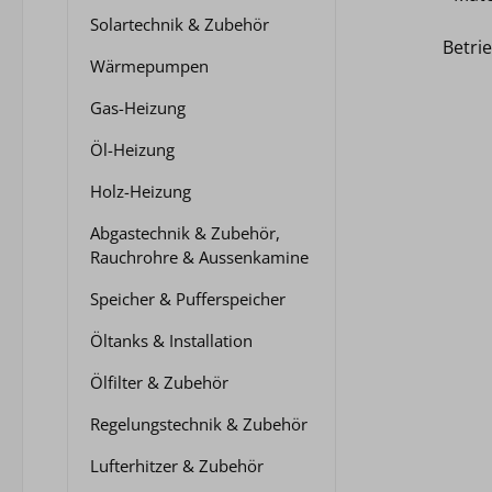
Solartechnik & Zubehör
Betri
Wärmepumpen
Betr
Ansc
Gas-Heizung
Ale
Öl-Heizung
gegen Korr
- Hei
Holz-Heizung
- Entlüftu
Baul
Abgastechnik & Zubehör,
Rauchrohre & Aussenkamine
Reinwe
[mm]: 1488 Baulän
Speicher & Pufferspeicher
628 Gewicht [kg]: 6,5 Leistung
[W] 7
Öltanks & Installation
835 681
Ölfilter & Zubehör
75/65°
70/55°
Regelungstechnik & Zubehör
55/45°
Lufterhitzer & Zubehör