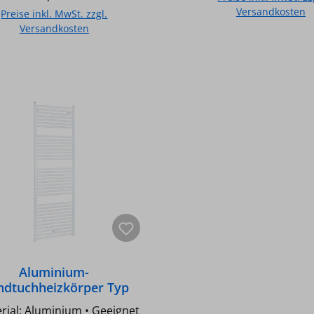
hlüsse DN 15 (1/2") • Mit
Versandkosten
Preise inkl. MwSt. zzgl.
ternum-Innenbehandlung
Versandkosten
osion • Lieferumfang:
zkörper - Wandhalterungen
In den Warenkorb
In den Warenkor
ngsventil Typ: 1490/500
änge [mm]: 528 Farbe:
iß RAL 9010 Bauhöhe H
ge L [mm]:
5/65°C / 70/55°C / 55/45°C:
 378 301 Leistung [W]
C: 716 Leistung [W]
C: 584 Leistung [W]
C: 378 Leistung [W]
50/40°C: 301 Marke: fondital
Aluminium-
ndtuchheizkörper Typ
ol 1490/600, RAL 9010
erial: Aluminium • Geeignet