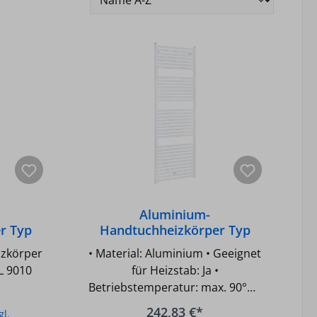
Aluminium-
r Typ
Handtuchheizkörper Typ
 9010
Cool 1490/550, RAL 9010
zkörper
• Material: Aluminium • Geeignet
L 9010
für Heizstab: Ja •
Betriebstemperatur: max. 90°C •
Betriebsdruck: max. 16 bar • 4
242,83 €*
gl.