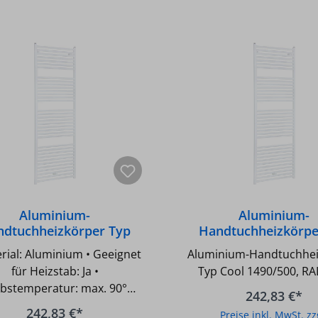
Aluminium-
Aluminium-
ndtuchheizkörper Typ
Handtuchheizkörpe
ol 1490/450, RAL 9010
Cool 1490/500, RAL
erial: Aluminium • Geeignet
Aluminium-Handtuchhei
für Heizstab: Ja •
Typ Cool 1490/500, RA
ebstemperatur: max. 90°C •
242,83 €*
iebsdruck: max. 16 bar • 4
242,83 €*
Preise inkl. MwSt. zz