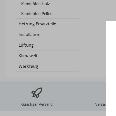
Kaminöfen Holz
Kaminöfen Pellets
Heizung Ersatzteile
Installation
Lüftung
Klimawelt
Werkzeug
Günstiger Versand
Versand inn