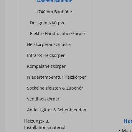
1488mm Bauhöhe
Ansc
Ale
1740mm Bauhöhe
gegen Korr
Designheizkörper
- Hei
- Entlüftu
Elektro Handtuchheizkörper
Baul
Reinwe
Heizkörperanschlüsse
[mm]: 1488 Baulän
Infrarot Heizkörper
528 Gewicht [kg]: 5,9 Leistung
[W] 7
Kompaktheizkörper
716 584
Niedertemperatur Heizkörper
75/65°
70/55°
Sockelheizleisten & Zubehör
55/45°
Ventilheizkörper
Abdeckgitter & Seitenblenden
Ha
Heizungs- u.
Co
Installationsmaterial
• Mat