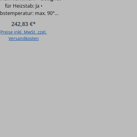
für Heizstab: Ja •
ebstemperatur: max. 90°C •
iebsdruck: max. 16 bar • 4
242,83 €*
hlüsse DN 15 (1/2") • Mit
Preise inkl. MwSt. zzgl.
ternum-Innenbehandlung
Versandkosten
osion • Lieferumfang:
zkörper - Wandhalterungen
In den Warenkorb
ngsventil Typ: 1490/600
änge [mm]: 628 Farbe:
iß RAL 9010 Bauhöhe H
ge L [mm]:
5/65°C / 70/55°C / 55/45°C:
 441 351 Leistung [W]
C: 835 Leistung [W]
C: 681 Leistung [W]
C: 441 Leistung [W]
50/40°C: 351 Marke: fondital