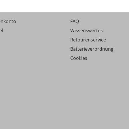
o
Service
enkonto
FAQ
el
Wissenswertes
Retourenservice
Batterieverordnung
Cookies