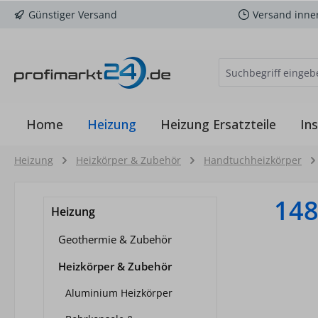
Günstiger Versand
Versand inne
m Hauptinhalt springen
Zur Suche springen
Zur Hauptnavigation springen
Home
Heizung
Heizung Ersatzteile
Ins
Heizung
Heizkörper & Zubehör
Handtuchheizkörper
14
Heizung
Geothermie & Zubehör
Heizkörper & Zubehör
Aluminium Heizkörper