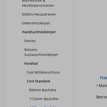
Bohrkonsole &
Heizkörperschienen
Elektro-Heizpatronen
Elektroheizkörper
Handtuchheizkörper
Evenes
Bolzano
Austauschheizkörper
Fondital
Cool Mittelanschluss
Ha
Cool Standard
Co
• Mat
858mm Bauhöhe
Betri
1152mm Bauhöhe
Betr