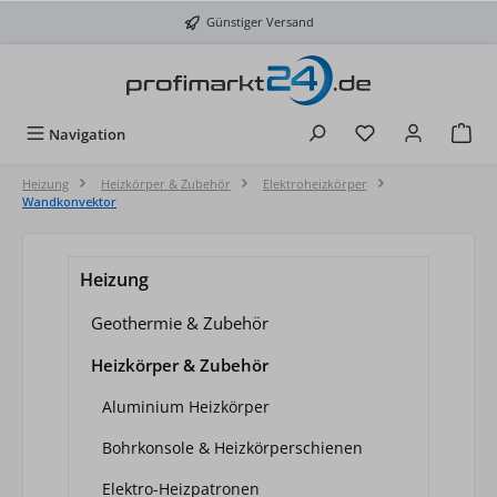
Zum Hauptinhalt springen
Günstiger Versand
Du hast 0 Produkt
Navigation
Heizung
Heizkörper & Zubehör
Elektroheizkörper
Wandkonvektor
Heizung
Geothermie & Zubehör
Heizkörper & Zubehör
Aluminium Heizkörper
Bohrkonsole & Heizkörperschienen
Elektro-Heizpatronen