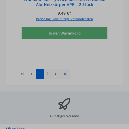
Alu-Heizkörper VPE = 2 Stück
9,49 €*
Preise inkl. MwSt. zzgl. Versandkosten
In den Warenkorb
Seite
Seite
1
2
Günstiger Versand
Über Uns