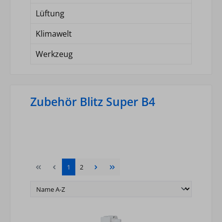
Lüftung
Klimawelt
Werkzeug
Zubehör Blitz Super B4
Seite
Seite
1
2