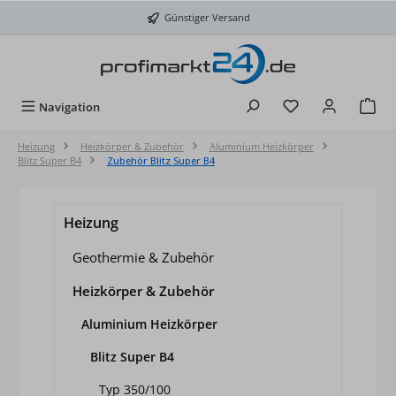
Zum Hauptinhalt springen
Günstiger Versand
Du hast 0 Produkt
Navigation
Heizung
Heizkörper & Zubehör
Aluminium Heizkörper
Blitz Super B4
Zubehör Blitz Super B4
Heizung
Geothermie & Zubehör
Heizkörper & Zubehör
Aluminium Heizkörper
Blitz Super B4
Typ 350/100