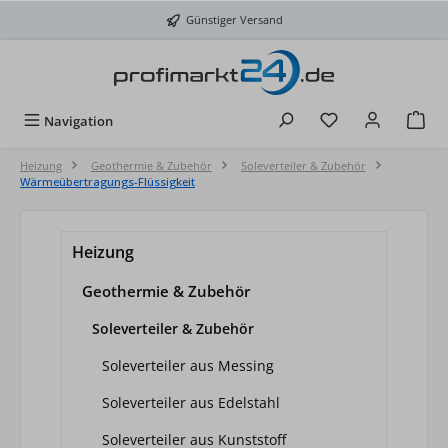
Zum Hauptinhalt springen
Günstiger Versand
Du hast 0 Produkt
Navigation
Heizung
Geothermie & Zubehör
Soleverteiler & Zubehör
Wärmeübertragungs-Flüssigkeit
Heizung
Geothermie & Zubehör
Soleverteiler & Zubehör
Soleverteiler aus Messing
Soleverteiler aus Edelstahl
Soleverteiler aus Kunststoff