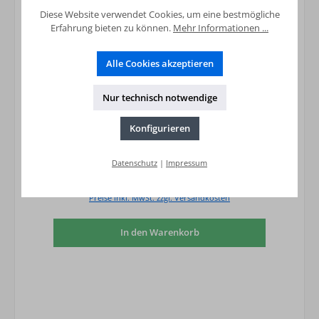
Diese Website verwendet Cookies, um eine bestmögliche
Erfahrung bieten zu können.
Mehr Informationen ...
Alle Cookies akzeptieren
Nur technisch notwendige
Konfigurieren
Kühlsolekonzentrat Staubco Heat N, 60Kg
Datenschutz
|
Impressum
315,16 €*
Preise inkl. MwSt. zzgl. Versandkosten
In den Warenkorb