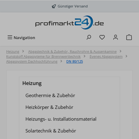
Zum Hauptinhalt springen
Günstiger Versand
Du hast 0 Produkt
Navigation
Heizung
Abgastechnik & Zubehör, Rauchrohre & Aussenkamine
Kunststoff Abgassyteme für Brennwerttechnik
Evenes Abgassystem
Abgassystem Dachhochführung
DN 80/125
Heizung
Geothermie & Zubehör
Heizkörper & Zubehör
Heizungs- u. Installationsmaterial
Solartechnik & Zubehör