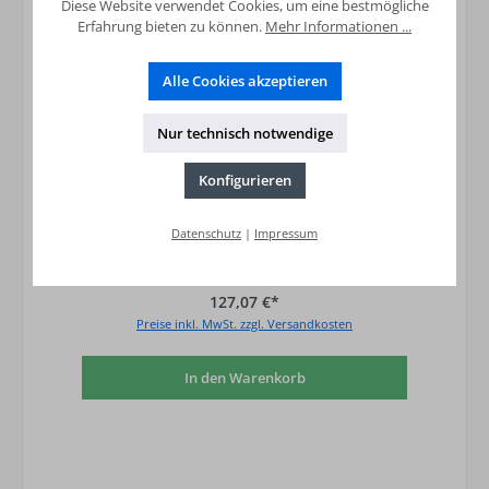
Diese Website verwendet Cookies, um eine bestmögliche
Erfahrung bieten zu können.
Mehr Informationen ...
Alle Cookies akzeptieren
Nur technisch notwendige
Konfigurieren
Datenschutz
|
Impressum
Kunststoff-Abgassystem
Dachhochführung,schwarz, Länge über
Dach 650mm - DN 80/12
127,07 €*
Preise inkl. MwSt. zzgl. Versandkosten
In den Warenkorb