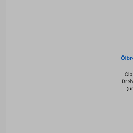
Ölbr
Ölb
Dreh
(umst
Dat
Visiko
/s
GradC -
Saug
bar -