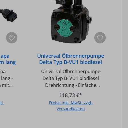
Typ VU
ereich:
reich: 6
Vakuum:
itiger
ehzahl:
 230 V,
Rapa
Universal Ölbrennerpumpe
en (EN
m lang
Delta Typ B-VU1 biodiesel
-d 8 -
cklauf:
apa
Universal Ölbrennerpumpe
chluss:
lang -
Delta Typ B- VU1 biodiesel
g -
 mit
Drehrichtung - Einfache
Vakuum:
apa-
Drehrichtungsumstellung für
118,73 €*
system:
Rechts- und Linkslauf -
gl.
Preise inkl. MwSt. zzgl.
rang -
Umstellung der Drehrichtung
Versandkosten
 mm),
ohne Öffnen des Deckels nur
pumpen
mit Hilfe eines
b
In den Warenkorb
tung, -
Schraubenziehers - 4 Pumpen in