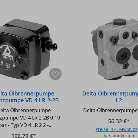
lta Ölbrennerpumpe
Delta-Ölbrennerpum
atzpumpe VD 4 LR 2-2B
L2
0-10 bar
elta Ölbrennerpumpe
Delta-Ölbrennerpumpe
tzpumpe VD 4 LR 2-2B 0-10
56,32 €*
bar - Typ VD 4 LR 2 2 -
Preise inkl. MwSt. zz
enleistung: 105 l/h (bei 3
106,79 €*
Versandkosten