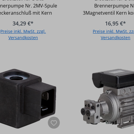
Kern
komplett
nerpumpe Nr. 2MV-Spule
Brennerpumpe N
eckeranschluß mit Kern
3Magnetventil Kern ko
34,29 €*
16,95 €*
Preise inkl. MwSt. zzgl.
Preise inkl. MwSt. zz
Versandkosten
Versandkosten
In den Warenkorb
In den Warenkor