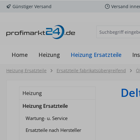
Günstiger Versand
Versand inne
m Hauptinhalt springen
Zur Suche springen
Zur Hauptnavigation springen
Home
Heizung
Heizung Ersatzteile
Ins
Heizung Ersatzteile
Ersatzteile fabrikatsübergreifend
Ö
Del
Heizung
Heizung Ersatzteile
Wartung- u. Service
Ersatzteile nach Hersteller