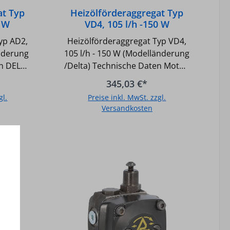
at Typ
Heizölförderaggregat Typ
0 W
VD4, 105 l/h -150 W
elta)
(Modelländerung /Delta)
yp AD2,
Heizölförderaggregat Typ VD4,
änderung
105 l/h - 150 W (Modelländerung
en DELTA
/Delta) Technische Daten Motor:
itig: -
- Motorleistung (bei 2800 min-1):
345,03 €*
ung:
150 W - Netzfrequenz: 50 Hz -
gl.
Preise inkl. MwSt. zzgl.
l/h,
Netzspannung: 230 V -
Versandkosten
 - Zu-
Stromaufnahme: 1,1 A -
 (1/4) -
Gewicht: 4,3 kg - Elektrischer
b
In den Warenkorb
 - Druck
Anschluss: gemäß
7 bar -
Anschlussschema für Rechts-
uss: 1,5
oder Linkslauf, abhängig von
 50GradC
der Pumpendrehrichtung, ist
r: bis
unbedingt zu beachten,
 Daten
Technische Daten DELTA
bei 2800
Pumpe: - Vakuum saugseitig: -
uenz: 50
0,5 bar - Förderleistung: