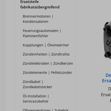
Ersatzteile
fabrikatsübergreifend
Brennermotoren |
Kondensatoren
Feuerungsautomaten |
Flammenfühler
Kupplungen | Ölvorwärmer
Zündeinheiten | Zündtrafos
Zündelektroden | Zündkerzen
Zündelemente | Pelletzünder
De
Ers
Zündkabel |
Zündkabelstecker
D
Ersa
Öl-Installation |
Servicezubehör
Düs
Ölbrennerdüsen | Zubehör