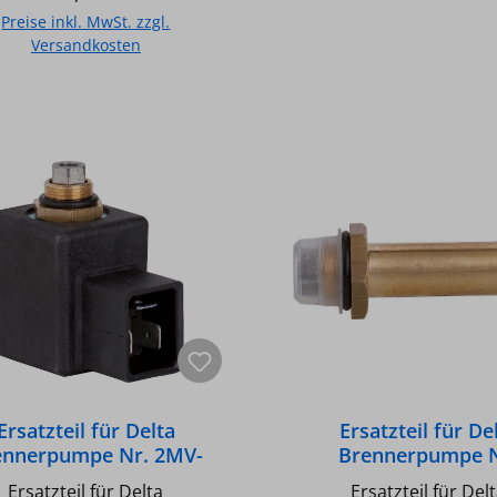
r) - Ohne Magnetventil -
Preise inkl. MwSt. zzgl.
kbereich 0 bis 4 bar - Bei
Versandkosten
Auslieferung auf
strangsystem eingestellt -
In den Warenkorb
In den Warenkor
stellung auf Einstrang
möglich
Ersatzteil für Delta
Ersatzteil für De
ennerpumpe Nr. 2MV-
Brennerpumpe N
e Steckeranschluß mit
3Magnetventil K
Ersatzteil für Delta
Ersatzteil für Del