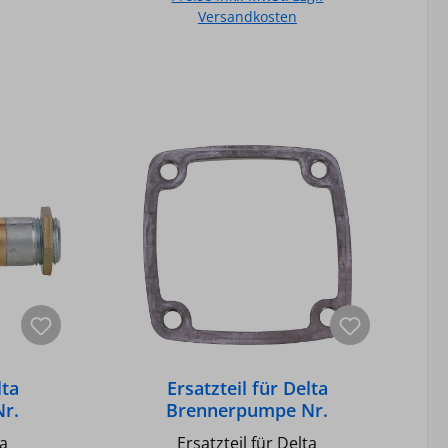
Versandkosten
b
In den Warenkorb
lta
Ersatzteil für Delta
r.
Brennerpumpe Nr.
ern
6Deckeldichtung V u. VM
ta
Ersatzteil für Delta