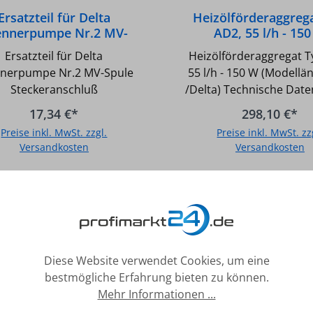
Ersatzteil für Delta
Heizölförderaggreg
ennerpumpe Nr.2 MV-
AD2, 55 l/h - 15
ule Steckeranschluß
(Modelländerung /D
Ersatzteil für Delta
Heizölförderaggregat T
nerpumpe Nr.2 MV-Spule
55 l/h - 150 W (Modell
Steckeranschluß
/Delta) Technische Dat
Pumpe: - Vakuum saugse
17,34 €*
298,10 €*
0,5 bar - Förderleist
Preise inkl. MwSt. zzgl.
Preise inkl. MwSt. zz
Pumpentyp AD2 55 
Versandkosten
Versandkosten
Pumpentyp VD4 105 l/h
und Rücklaufleitung: DN8
In den Warenkorb
In den Warenkor
Druckleitung: DN10 (1/8)
an Vorlaufanschluss: 0,
Druck an Rücklaufanschl
bar - Öltemperatur: bis
- Umgebungstemperatu
Diese Website verwendet Cookies, um eine
40GradC, Technische
bestmögliche Erfahrung bieten zu können.
Motor: - Motorleistung (
Mehr Informationen ...
min-1): 150 W - Netzfreq