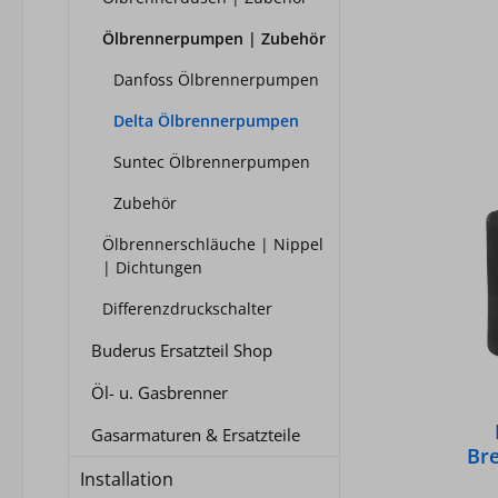
ba
Druc
Ölbrennerpumpen | Zubehör
Danfoss Ölbrennerpumpen
Zwei
Um
Delta Ölbrennerpumpen
Suntec Ölbrennerpumpen
Zubehör
Ölbrennerschläuche | Nippel
| Dichtungen
Differenzdruckschalter
Buderus Ersatzteil Shop
Öl- u. Gasbrenner
Gasarmaturen & Ersatzteile
Br
Installation
Spul