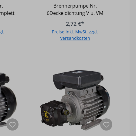
r.
Brennerpumpe Nr.
mplett
6Deckeldichtung V u. VM
2,72 €*
gl.
Preise inkl. MwSt. zzgl.
Versandkosten
b
In den Warenkorb