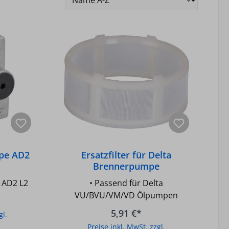
pe AD2
Ersatzfilter für Delta
Brennerpumpe
VU/BVU/VM/VD
 AD2 L2
• Passend für Delta
VU/BVU/VM/VD Ölpumpen
5,91 €*
gl.
Preise inkl. MwSt. zzgl.