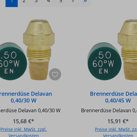
Seite
Seite
Seite
Seite
Seite
1
2
3
4
5
rennerdüse Delavan
Brennerdüse Del
0,40/30 W
0,40/45 W
erdüse Delavan 0,40/30 W
Brennerdüse Delavan 0
15,68 €*
15,91 €*
Preise inkl. MwSt. zzgl.
Preise inkl. MwSt. zz
Versandkosten
Versandkosten