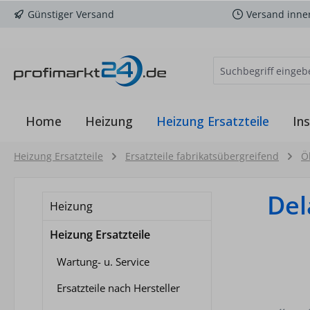
Günstiger Versand
Versand inne
m Hauptinhalt springen
Zur Suche springen
Zur Hauptnavigation springen
Home
Heizung
Heizung Ersatzteile
Ins
Heizung Ersatzteile
Ersatzteile fabrikatsübergreifend
Ö
Del
Heizung
Heizung Ersatzteile
Wartung- u. Service
Ersatzteile nach Hersteller