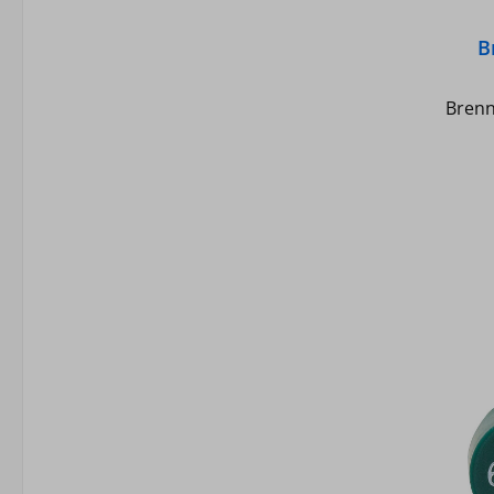
B
Brenn