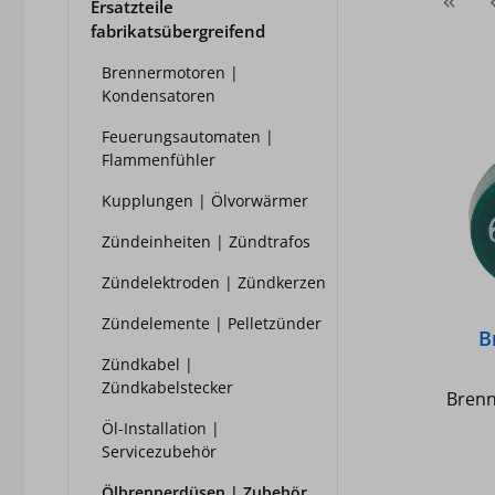
Ersatzteile
fabrikatsübergreifend
Brennermotoren |
Kondensatoren
Feuerungsautomaten |
Flammenfühler
Kupplungen | Ölvorwärmer
Zündeinheiten | Zündtrafos
Zündelektroden | Zündkerzen
Zündelemente | Pelletzünder
B
Zündkabel |
Zündkabelstecker
Brenn
Öl-Installation |
Servicezubehör
Ölbrennerdüsen | Zubehör