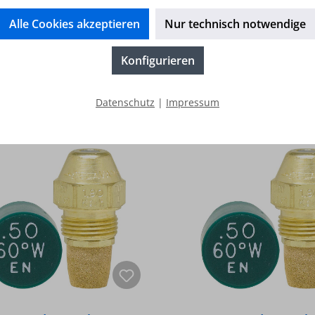
erdüse Delavan 0,60/70 W
Brennerdüse Delavan 0
Alle Cookies akzeptieren
Nur technisch notwendige
13,65 €*
13,65 €*
Konfigurieren
Preise inkl. MwSt. zzgl.
Preise inkl. MwSt. zz
Versandkosten
Versandkosten
In den Warenkorb
In den Warenkor
Datenschutz
|
Impressum