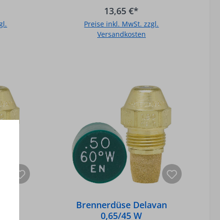
13,65 €*
gl.
Preise inkl. MwSt. zzgl.
Versandkosten
b
In den Warenkorb
avan
Brennerdüse Delavan
0,65/45 W