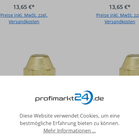
13,65 €*
13,65 €*
Preise inkl. MwSt. zzgl.
Preise inkl. MwSt. zz
Versandkosten
Versandkosten
In den Warenkorb
In den Warenkor
Diese Website verwendet Cookies, um eine
bestmögliche Erfahrung bieten zu können.
rennerdüse Delavan
Brennerdüse Del
Mehr Informationen ...
0,60/70 W
0,60/80 W