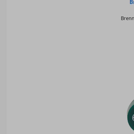
B
Brenn