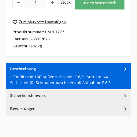
Stück
In den Warenkorb
Zum Merkzettel hinzufügen
Produktnummer:
PM301277
EAN:
4013288017673
Gewicht:
0,02 kg
Beschreibung
• Für Bits mit 1/4" Außensechskant, C 6,3 • Antrieb: 1/4"
Sechskant für Schraubermaschinen mit Aufnahme F 6,3
Sicherheitshinweis
Bewertungen