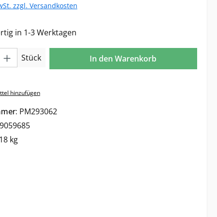
wSt. zzgl. Versandkosten
tig in 1-3 Werktagen
l: Gib den gewünschten Wert ein oder benutze die Schaltflächen 
Stück
In den Warenkorb
tel hinzufügen
mmer:
PM293062
9059685
18 kg