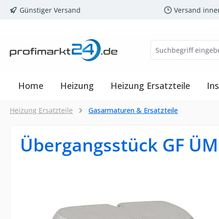
Günstiger Versand
Versand inne
m Hauptinhalt springen
Zur Suche springen
Zur Hauptnavigation springen
Home
Heizung
Heizung Ersatzteile
Ins
Heizung Ersatzteile
Gasarmaturen & Ersatzteile
Übergangsstück GF ÜM
Bildergalerie überspringen