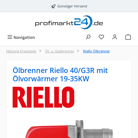
Zum Hauptinhalt springen
Günstiger Versand
Navigation
Heizung Ersatzteile
Öl- u. Gasbrenner
Riello Ölbrenner
Ölbrenner Riello 40/G3R mit
Ölvorwärmer 19-35KW
Bildergalerie überspringen