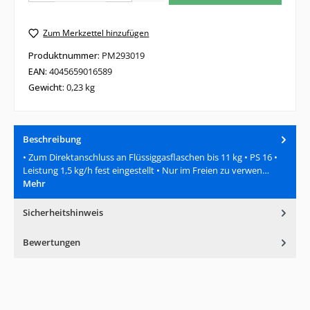
Zum Merkzettel hinzufügen
Produktnummer:
PM293019
EAN:
4045659016589
Gewicht:
0,23 kg
Beschreibung
• Zum Direktanschluss an Flüssiggasflaschen bis 11 kg • PS 16 •
Leistung 1,5 kg/h fest eingestellt • Nur im Freien zu verwen…
Mehr
Sicherheitshinweis
Bewertungen