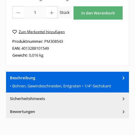
Produkt Anzahl: Gib den gewünschten Wert ein oder benutze die Schaltfläche
Stück
In den Warenkorb
Zum Merkzettel hinzufügen
Produktnummer:
PM308543
EAN:
4013288101549
Gewicht:
0,016 kg
Beschreibung
• Bohren, Gewindeschneiden, Entgraten • 1/4"-Sechskant
Sicherheitshinweis
Bewertungen