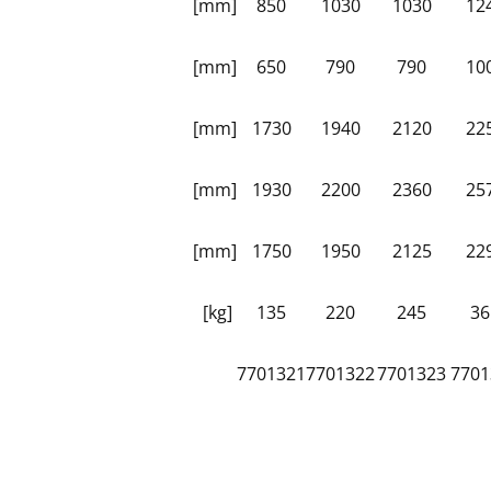
[mm]
850
1030
1030
12
[mm]
650
790
790
10
[mm]
1730
1940
2120
22
[mm]
1930
2200
2360
25
[mm]
1750
1950
2125
22
[kg]
135
220
245
36
7701321
7701322
7701323
7701