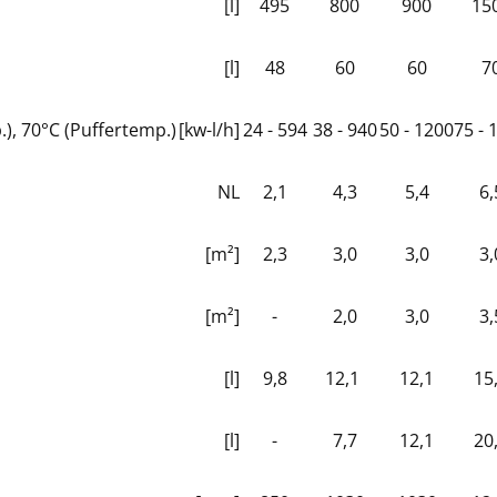
[l]
495
800
900
15
[l]
48
60
60
7
, 70°C (Puffertemp.)
[kw-l/h]
24 - 594
38 - 940
50 - 1200
75 - 
NL
2,1
4,3
5,4
6,
[m²]
2,3
3,0
3,0
3,
[m²]
-
2,0
3,0
3,
[l]
9,8
12,1
12,1
15
[l]
-
7,7
12,1
20