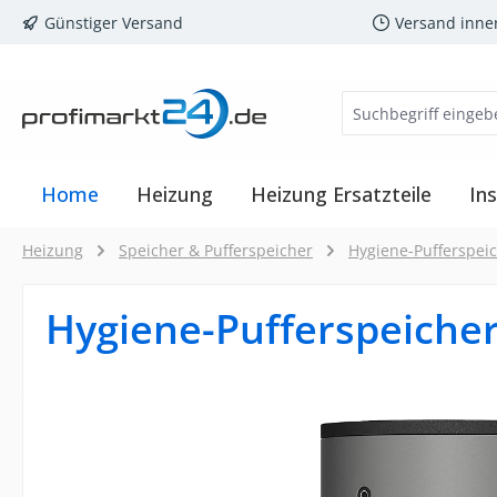
Günstiger Versand
Versand inne
m Hauptinhalt springen
Zur Suche springen
Zur Hauptnavigation springen
Home
Heizung
Heizung Ersatzteile
Ins
Heizung
Speicher & Pufferspeicher
Hygiene-Pufferspei
Hygiene-Pufferspeiche
Bildergalerie überspringen