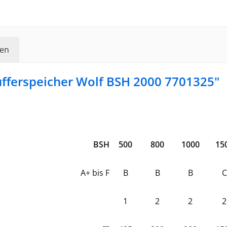
en
fferspeicher Wolf BSH 2000 7701325"
BSH
500
800
1000
15
A+ bis F
B
B
B
C
1
2
2
2