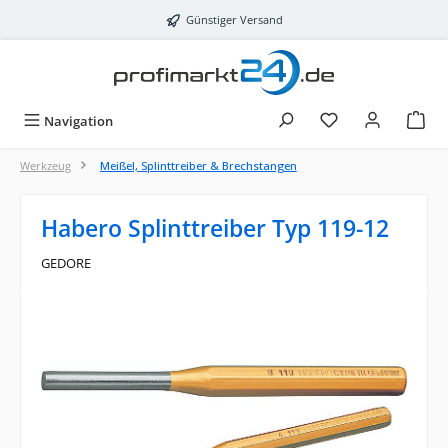
Zum Hauptinhalt springen
Günstiger Versand
Navigation
Werkzeug
Meißel, Splinttreiber & Brechstangen
Habero Splinttreiber Typ 119-12
GEDORE
Bildergalerie überspringen