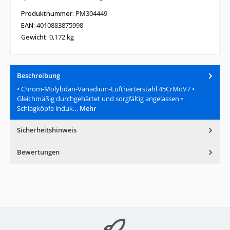
Produktnummer:
PM304449
EAN:
4010883875998
Gewicht:
0,172 kg
Beschreibung
• Chrom-Molybdän-Vanadium-Lufthärterstahl 45CrMoV7 •
Gleichmäßig durchgehärtet und sorgfältig angelassen •
Schlagköpfe induk…
Mehr
Sicherheitshinweis
Bewertungen