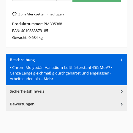
Zum Merkzettel hinzufügen
Produktnummer:
PM305368
EAN:
4010883873185
Gewicht:
0,684 kg
Beschreibung
• Chrom-Molybdän-Vanadium-Lufthärterstahl 45CrMoV7 •
Ganze Länge gleichmäßig durchgehärtet und angelassen •
Arbeitsenden bla…
Mehr
Sicherheitshinweis
Bewertungen