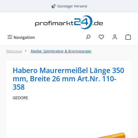
Zum Hauptinhalt springen
Günstiger Versand
Navigation
Werkzeug
Meißel, Splinttreiber & Brechstangen
Habero Maurermeißel Länge 350
mm, Breite 26 mm Art.Nr. 110-
358
GEDORE
Bildergalerie überspringen