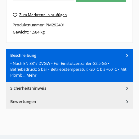
Zum Merkzettel hinzufügen
Produktnummer:
PM292401
Gewicht:
1,584 kg
Beschreibung
• Nach EN 331/ DVGW • Für Einstutzenzähler G2,5-G6 •
Betriebsdruck: 5 bar • Betriebstemperatur: -20°C bis +60°C • Mit
Plomb…
Mehr
Sicherheitshinweis
Bewertungen