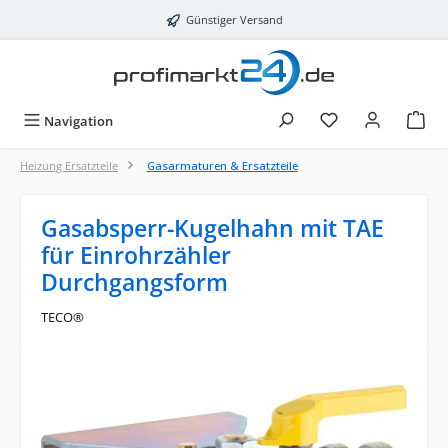
Zum Hauptinhalt springen
Günstiger Versand
Navigation
Heizung Ersatzteile
Gasarmaturen & Ersatzteile
Gasabsperr-Kugelhahn mit TAE
für Einrohrzähler
Durchgangsform
TECO®
Bildergalerie überspringen