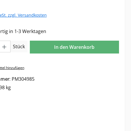
wSt. zzgl. Versandkosten
tig in 1-3 Werktagen
l: Gib den gewünschten Wert ein oder benutze die Schaltflächen 
Stück
In den Warenkorb
tel hinzufügen
mmer:
PM304985
98 kg