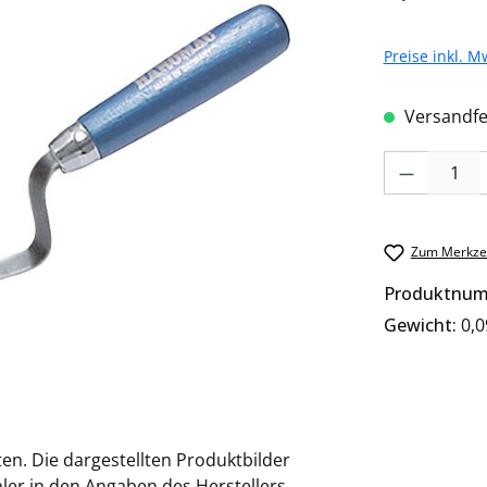
Preise inkl. M
Versandfer
Produkt Anzah
Zum Merkzet
Produktnu
Gewicht:
0,0
en. Die dargestellten Produktbilder
ler in den Angaben des Herstellers,