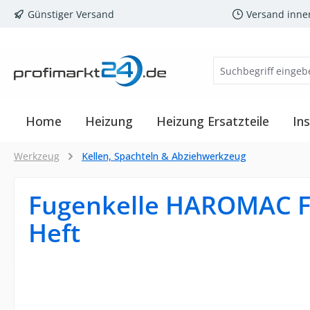
Günstiger Versand
Versand inne
m Hauptinhalt springen
Zur Suche springen
Zur Hauptnavigation springen
Home
Heizung
Heizung Ersatzteile
Ins
Werkzeug
Kellen, Spachteln & Abziehwerkzeug
Fugenkelle HAROMAC Fo
Heft
Bildergalerie überspringen