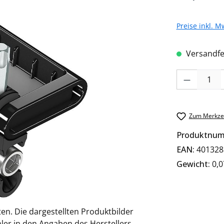
Preise inkl. M
Versandfer
Produkt Anzah
Zum Merkzet
Produktnu
EAN:
401328
Gewicht:
0,0
en. Die dargestellten Produktbilder
ler in den Angaben des Herstellers,