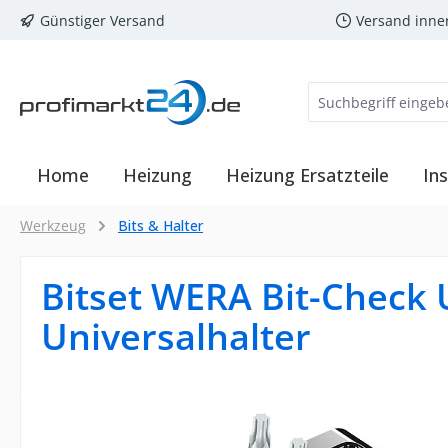
Günstiger Versand
Versand inne
m Hauptinhalt springen
Zur Suche springen
Zur Hauptnavigation springen
Home
Heizung
Heizung Ersatzteile
Ins
Werkzeug
Bits & Halter
Bitset WERA Bit-Check U
Universalhalter
Bildergalerie überspringen