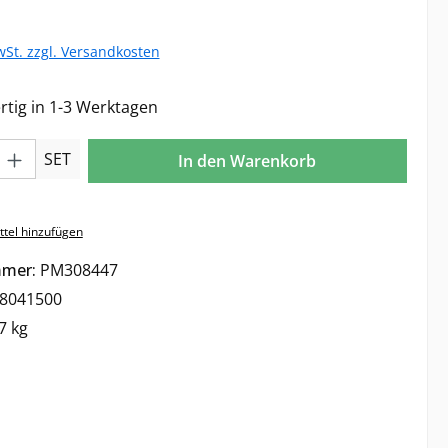
wSt. zzgl. Versandkosten
tig in 1-3 Werktagen
l: Gib den gewünschten Wert ein oder benutze die Schaltflächen 
SET
In den Warenkorb
tel hinzufügen
mmer:
PM308447
8041500
7 kg